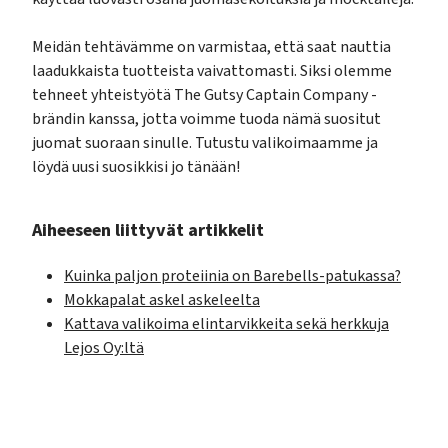
Meidän tehtävämme on varmistaa, että saat nauttia
laadukkaista tuotteista vaivattomasti. Siksi olemme
tehneet yhteistyötä The Gutsy Captain Company -
brändin kanssa, jotta voimme tuoda nämä suositut
juomat suoraan sinulle. Tutustu valikoimaamme ja
löydä uusi suosikkisi jo tänään!
Aiheeseen liittyvät artikkelit
Kuinka paljon proteiinia on Barebells-patukassa?
Mokkapalat askel askeleelta
Kattava valikoima elintarvikkeita sekä herkkuja
Lejos Oy:ltä