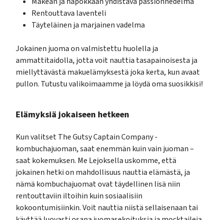
Makean ja hapokkaan yhdistävä passionhedelmä
Rentouttava laventeli
Täyteläinen ja marjainen vadelma
Jokainen juoma on valmistettu huolella ja
ammattitaidolla, jotta voit nauttia tasapainoisesta ja
miellyttävästä makuelämyksestä joka kerta, kun avaat
pullon. Tutustu valikoimaamme ja löydä oma suosikkisi!
Elämyksiä jokaiseen hetkeen
Kun valitset The Gutsy Captain Company -
kombuchajuoman, saat enemmän kuin vain juoman –
saat kokemuksen. Me Lejoksella uskomme, että
jokainen hetki on mahdollisuus nauttia elämästä, ja
nämä kombuchajuomat ovat täydellinen lisä niin
rentouttaviin iltoihin kuin sosiaalisiin
kokoontumisiinkin. Voit nauttia niistä sellaisenaan tai
käyttää luovasti osana juomasekoituksia ja mocktaileja.