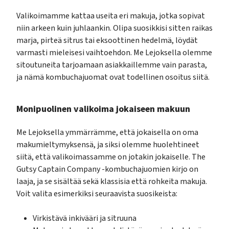
Valikoimamme kattaa useita eri makuja, jotka sopivat
niin arkeen kuin juhlaankin. Olipa suosikkisi sitten raikas
marja, pirteä sitrus tai eksoottinen hedelmä, löydät
varmasti mieleisesi vaihtoehdon. Me Lejoksella olemme
sitoutuneita tarjoamaan asiakkaillemme vain parasta,
ja nämä kombuchajuomat ovat todellinen osoitus siitä.
Monipuolinen valikoima jokaiseen makuun
Me Lejoksella ymmärrämme, että jokaisella on oma
makumieltymyksensä, ja siksi olemme huolehtineet
siitä, että valikoimassamme on jotakin jokaiselle. The
Gutsy Captain Company -kombuchajuomien kirjo on
laaja, ja se sisältää sekä klassisia että rohkeita makuja.
Voit valita esimerkiksi seuraavista suosikeista:
Virkistävä inkivääri ja sitruuna