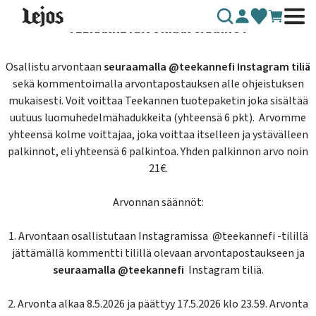
Siirry sisältöön
TEEKANNE ARVONNAN SÄÄNNÖT
Osallistu arvontaan
seuraamalla @teekannefi Instagram tiliä
sekä kommentoimalla arvontapostauksen alle ohjeistuksen
mukaisesti. Voit voittaa Teekannen tuotepaketin joka sisältää
uutuus luomuhedelmähadukkeita (yhteensä 6 pkt). Arvomme
yhteensä kolme voittajaa, joka voittaa itselleen ja ystävälleen
palkinnot, eli yhteensä 6 palkintoa. Yhden palkinnon arvo noin
21€.
Arvonnan säännöt:
1. Arvontaan osallistutaan Instagramissa @teekannefi -tilillä
jättämällä kommentti tilillä olevaan arvontapostaukseen ja
seuraamalla @teekannefi
Instagram tiliä.
2. Arvonta alkaa 8.5.2026 ja päättyy 17.5.2026 klo 23.59. Arvonta