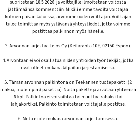
suoritetaan 18.5.2026 ja voittajille ilmoitetaan voitosta
jättämäänsä kommenttiin. Mikäli emme tavoita voittajaa
kolmen päivän kuluessa, arvomme uuden voittajan. Voittajan
tulee toimittaa myös ystävänsä yhteystiedot, jotta voimme
postittaa palkinnon myös hänelle.
3. Arvonnan järjestää Lejos Oy (Keilaranta 10E, 02150 Espoo).
4. Arvontaan ei voi osallistua niiden yhtiöiden työntekijät, jotka
ovat olleet mukana kilpailun järjestämisessä.
5. Tämän arvonnan palkintona on Teekannen tuotepaketti (2
makua, molempia 3 pakettia). Näitä paketteja arvotaan yhteensä
6 kpl. Palkintoa ei voi vaihtaa tai muuttaa rahaksi tai
lahjakortiksi. Palkinto toimitetaan voittajalle postitse.
6. Meta ei ole mukana arvonnan järjestämisessä.