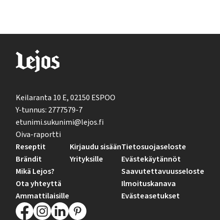
Keilaranta 10 E, 02150 ESPOO
Y-tunnus: 2777579-7
etunimi.sukunimi@lejos.fi
Oiva-raportti
Reseptit
Kirjaudu sisään
Tietosuojaseloste
Brändit
Yrityksille
Evästekäytännöt
Mikä Lejos?
Saavutettavuusseloste
Ota yhteyttä
Ilmoituskanava
Ammattilaisille
Evästeasetukset