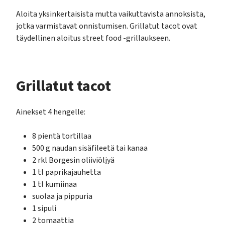
Aloita yksinkertaisista mutta vaikuttavista annoksista,
jotka varmistavat onnistumisen. Grillatut tacot ovat
täydellinen aloitus street food -grillaukseen.
Grillatut tacot
Ainekset 4 hengelle:
8 pientä tortillaa
500 g naudan sisäfileetä tai kanaa
2 rkl Borgesin oliiviöljyä
1 tl paprikajauhetta
1 tl kumiinaa
suolaa ja pippuria
1 sipuli
2 tomaattia