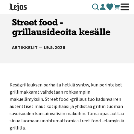
Siirry sisältöön
Street food -
grillausideoita kesälle
ARTIKKELIT — 19.5.2026
Kesägrillauksen parhaita hetkiä syntyy, kun perinteiset
grillimakkarat vaihdetaan rohkeampiin
makuelämyksiin. Street food -grillaus tuo kadunvarren
autenttiset maut kotipihaasi ja yhdistää grillin tuoman
savuisuuden kansainvälisiin makuihin. Tämä opas auttaa
sinua luomaan unohtumattomia street food -elämyksiä
grillillä.