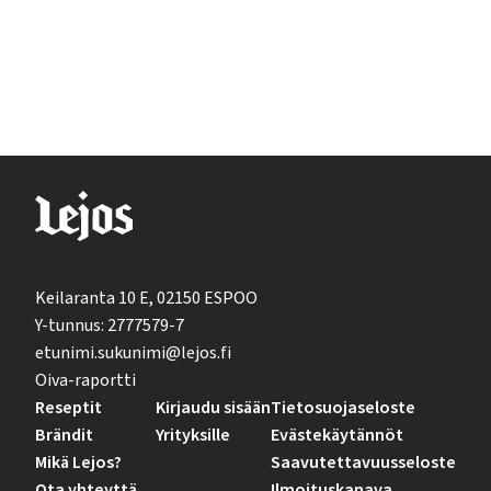
Keilaranta 10 E, 02150 ESPOO
Y-tunnus: 2777579-7
etunimi.sukunimi@lejos.fi
Oiva-raportti
Reseptit
Kirjaudu sisään
Tietosuojaseloste
Brändit
Yrityksille
Evästekäytännöt
Mikä Lejos?
Saavutettavuusseloste
Ota yhteyttä
Ilmoituskanava