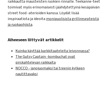
raikkautta mausteisten ruokien rinnalle. Teekanne-teet
toimivat myös erinomaisesti jäähdytettyinä kesäpäivän
street food -aterioiden kanssa. Löydät lisää
inspiraatiota ja ideoita
monipuolisista grilliresepteistä
ja ruokaohjista
.
Aiheeseen liittyvät artikkelit
Kuinka käyttää karkkitaateleita leivonnassa?
The Gutsy Captain -kombuchat ovat
pirskahtelevan raikkaita
NOCCO - janojuomaksi tai treenin kylkeen
nautittavaksi