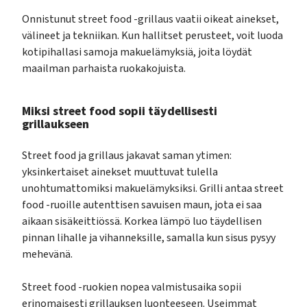
Onnistunut street food -grillaus vaatii oikeat ainekset,
välineet ja tekniikan. Kun hallitset perusteet, voit luoda
kotipihallasi samoja makuelämyksiä, joita löydät
maailman parhaista ruokakojuista.
Miksi street food sopii täydellisesti
grillaukseen
Street food ja grillaus jakavat saman ytimen:
yksinkertaiset ainekset muuttuvat tulella
unohtumattomiksi makuelämyksiksi. Grilli antaa street
food -ruoille autenttisen savuisen maun, jota ei saa
aikaan sisäkeittiössä. Korkea lämpö luo täydellisen
pinnan lihalle ja vihanneksille, samalla kun sisus pysyy
mehevänä.
Street food -ruokien nopea valmistusaika sopii
erinomaisesti grillauksen luonteeseen. Useimmat