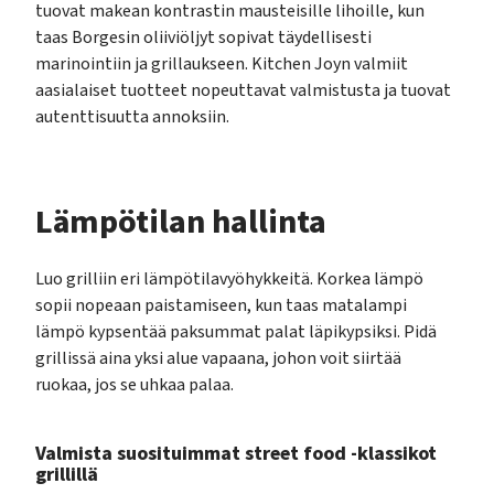
tuovat makean kontrastin mausteisille lihoille, kun
taas Borgesin oliiviöljyt sopivat täydellisesti
marinointiin ja grillaukseen. Kitchen Joyn valmiit
aasialaiset tuotteet nopeuttavat valmistusta ja tuovat
autenttisuutta annoksiin.
Lämpötilan hallinta
Luo grilliin eri lämpötilavyöhykkeitä. Korkea lämpö
sopii nopeaan paistamiseen, kun taas matalampi
lämpö kypsentää paksummat palat läpikypsiksi. Pidä
grillissä aina yksi alue vapaana, johon voit siirtää
ruokaa, jos se uhkaa palaa.
Valmista suosituimmat street food -klassikot
grillillä