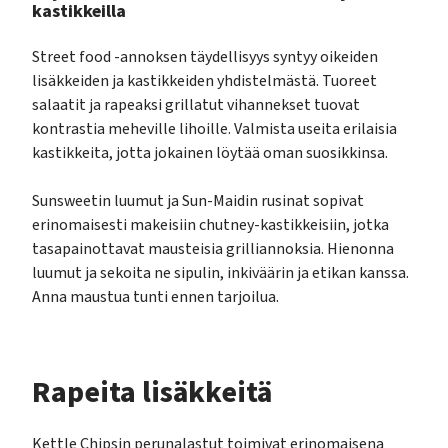
kastikkeilla
Street food -annoksen täydellisyys syntyy oikeiden
lisäkkeiden ja kastikkeiden yhdistelmästä. Tuoreet
salaatit ja rapeaksi grillatut vihannekset tuovat
kontrastia meheville lihoille. Valmista useita erilaisia
kastikkeita, jotta jokainen löytää oman suosikkinsa.
Sunsweetin luumut ja Sun-Maidin rusinat sopivat
erinomaisesti makeisiin chutney-kastikkeisiin, jotka
tasapainottavat mausteisia grilliannoksia. Hienonna
luumut ja sekoita ne sipulin, inkiväärin ja etikan kanssa.
Anna maustua tunti ennen tarjoilua.
Rapeita lisäkkeitä
Kettle Chipsin perunalastut toimivat erinomaisena