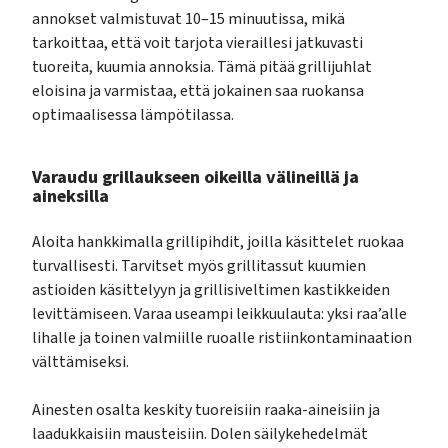
annokset valmistuvat 10–15 minuutissa, mikä
tarkoittaa, että voit tarjota vieraillesi jatkuvasti
tuoreita, kuumia annoksia. Tämä pitää grillijuhlat
eloisina ja varmistaa, että jokainen saa ruokansa
optimaalisessa lämpötilassa.
Varaudu grillaukseen oikeilla välineillä ja
aineksilla
Aloita hankkimalla grillipihdit, joilla käsittelet ruokaa
turvallisesti. Tarvitset myös grillitassut kuumien
astioiden käsittelyyn ja grillisiveltimen kastikkeiden
levittämiseen. Varaa useampi leikkuulauta: yksi raa’alle
lihalle ja toinen valmiille ruoalle ristiinkontaminaation
välttämiseksi.
Ainesten osalta keskity tuoreisiin raaka-aineisiin ja
laadukkaisiin mausteisiin. Dolen säilykehedelmät