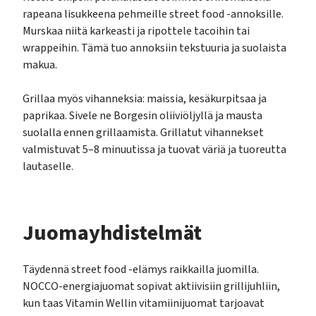
rapeana lisukkeena pehmeille street food -annoksille.
Murskaa niitä karkeasti ja ripottele tacoihin tai
wrappeihin. Tämä tuo annoksiin tekstuuria ja suolaista
makua.
Grillaa myös vihanneksia: maissia, kesäkurpitsaa ja
paprikaa. Sivele ne Borgesin oliiviöljyllä ja mausta
suolalla ennen grillaamista. Grillatut vihannekset
valmistuvat 5–8 minuutissa ja tuovat väriä ja tuoreutta
lautaselle.
Juomayhdistelmät
Täydennä street food -elämys raikkailla juomilla.
NOCCO-energiajuomat sopivat aktiivisiin grillijuhliin,
kun taas Vitamin Wellin vitamiinijuomat tarjoavat