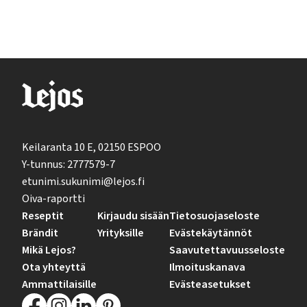
Keilaranta 10 E, 02150 ESPOO
Y-tunnus: 2777579-7
etunimi.sukunimi@lejos.fi
Oiva-raportti
Reseptit
Kirjaudu sisään
Tietosuojaseloste
Brändit
Yrityksille
Evästekäytännöt
Mikä Lejos?
Saavutettavuusseloste
Ota yhteyttä
Ilmoituskanava
Ammattilaisille
Evästeasetukset