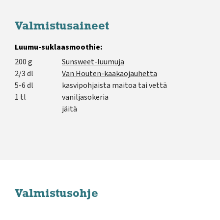
Valmistusaineet
Luumu-suklaasmoothie:
200 g
Sunsweet-luumuja
2/3 dl
Van Houten-kaakaojauhetta
5-6 dl
kasvipohjaista maitoa tai vettä
1 tl
vaniljasokeria
jäitä
Valmistusohje