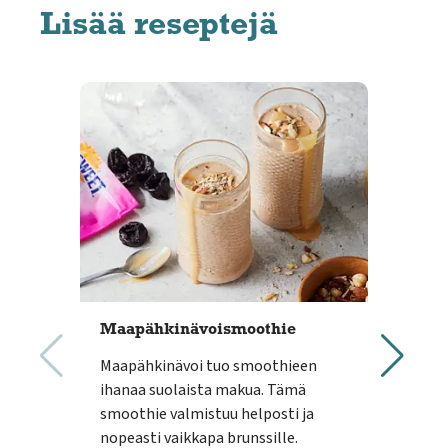
Lisää reseptejä
Maapähkinävoismoothie
Rus
Maapähkinävoi tuo smoothieen
Kun 
ihanaa suolaista makua. Tämä
täm
smoothie valmistuu helposti ja
help
nopeasti vaikkapa brunssille.
vaih