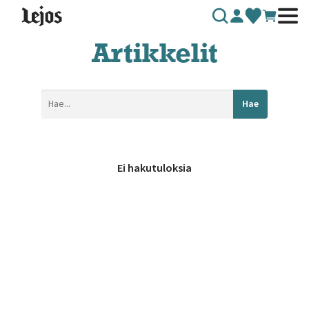
Siirry sisältöön
Artikkelit
Hae
Ei hakutuloksia