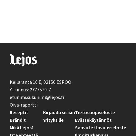
Keilaranta 10 E, 02150 ESPOO
Y-tunnus: 2777579-7
etunimi.sukunimi@lejos.fi
Oiva-raportti
Reseptit
Kirjaudu sisään
Tietosuojaseloste
Brändit
Yrityksille
Evästekäytännöt
Mikä Lejos?
Saavutettavuusseloste
Ota yhteyttä
Ilmoituskanava