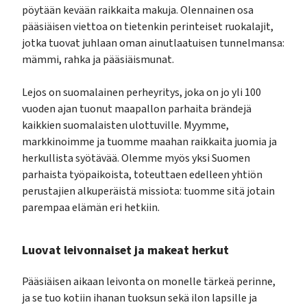
pöytään kevään raikkaita makuja. Olennainen osa
pääsiäisen viettoa on tietenkin perinteiset ruokalajit,
jotka tuovat juhlaan oman ainutlaatuisen tunnelmansa:
mämmi, rahka ja pääsiäismunat.
Lejos on suomalainen perheyritys, joka on jo yli 100
vuoden ajan tuonut maapallon parhaita brändejä
kaikkien suomalaisten ulottuville. Myymme,
markkinoimme ja tuomme maahan raikkaita juomia ja
herkullista syötävää. Olemme myös yksi Suomen
parhaista työpaikoista, toteuttaen edelleen yhtiön
perustajien alkuperäistä missiota: tuomme sitä jotain
parempaa elämän eri hetkiin.
Luovat leivonnaiset ja makeat herkut
Pääsiäisen aikaan leivonta on monelle tärkeä perinne,
ja se tuo kotiin ihanan tuoksun sekä ilon lapsille ja