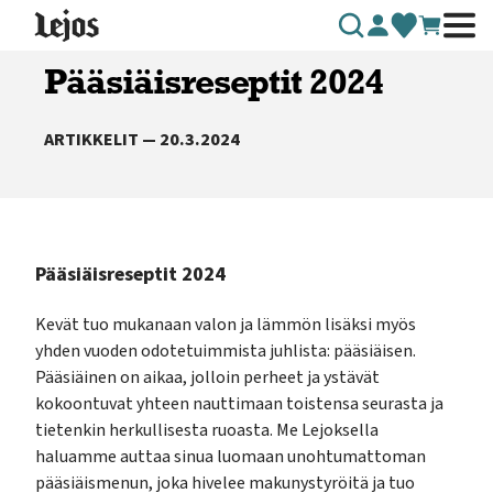
Siirry sisältöön
Pääsiäisreseptit 2024
ARTIKKELIT — 20.3.2024
Pääsiäisreseptit 2024
Kevät tuo mukanaan valon ja lämmön lisäksi myös
yhden vuoden odotetuimmista juhlista: pääsiäisen.
Pääsiäinen on aikaa, jolloin perheet ja ystävät
kokoontuvat yhteen nauttimaan toistensa seurasta ja
tietenkin herkullisesta ruoasta. Me Lejoksella
haluamme auttaa sinua luomaan unohtumattoman
pääsiäismenun, joka hivelee makunystyröitä ja tuo