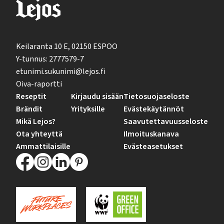
Keilaranta 10 E, 02150 ESPOO
Y-tunnus: 2777579-7
etunimi.sukunimi@lejos.fi
Oiva-raportti
Reseptit
Kirjaudu sisään
Tietosuojaseloste
Brändit
Yrityksille
Evästekäytännöt
Mikä Lejos?
Saavutettavuusseloste
Ota yhteyttä
Ilmoituskanava
Ammattilaisille
Evästeasetukset