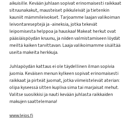
aikuisille. Kevään juhlaan sopivat erinomaisesti raikkaat
sitruunakakut, mausteiset pikkuleivät ja tietenkin
kauniit mämmileivokset. Tarjoamme laajan valikoiman
leivontareseptejä ja -aineksia, jotka tekevät
leipomisesta helppoa ja hauskaa! Makeat herkut ovat
pääsiäispöydän kruunu, ja niiden valmistamiseen löydät
meiltä kaiken tarvittavan. Laaja valikoimamme sisältää
useita makeita herkkuja.
Juhlapöydän kattaus ei ole täydellinen ilman sopivia
juomia. Keväisen menun kylkeen sopivat erinomaisesti
raikkaat ja pirteät juomat, jotka viimeistelevät aterian:
olipa kyseessä sitten kupliva sima tai marjaisat mehut.
Valitse suosikkisi ja nauti kevään juhlasta raikkaiden
makujen saattelemana!
www.lejos.fi