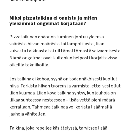
Miksi pizzataikina ei onnistu ja miten
yleisimmät ongelmat korjataan?
Pizzataikinan epäonnistuminen johtuu yleensä
väärästä hiivan määrästä tai lämpötilasta, liian
kuivasta taikinasta tai riittämättömästä vaivaamisesta.
Nämä ongelmat ovat kuitenkin helposti korjattavissa
oikeilla tekniikoilla.
Jos taikina ei kohoa, syynä on todennäköisesti kuollut
hiiva. Tarkista hiivan tuoreus ja varmista, ettei vesi ollut
liian kuumaa. Liian kova taikina syntyy, kun jauhoja on
liikaa suhteessa nesteeseen – lisää vettä pieni määrä
kerrallaan. Tahmeaa taikinaa voi korjata lisäämällä
jauhoja vähitellen.
Taikina, joka repeilee käsittelyssä, tarvitsee lisää