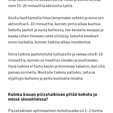
noin 15–20 minuuttia aktiivista työtä.
Aloita liuottamalla hiiva lämpimään veteen ja anna sen
aktivoitua 5–10 minuuttia, kunnes pinta alkaa kuohua.
Sekoita jauhot ja suola kulhossa, tee keskelle kuoppa ja
kaada siihen hiivavesi sekä oliiviöljy. Sekoita ainekset
ensin lusikalla, kunnes taikina alkaa muodostua.
Siirrä taikina jauhotetulle työtasolle ja vaivaa sitä 8–10
minuuttia, kunnes se muuttuu sileäksi ja joustavaksi.
Hyvä taikina ei tartu käsiin ja kimmoaa takaisin, kun sitä
painaa sormella. Muotoile taikina palloksi, laita se
öljyttyyn kulhoon ja peitä kostealla liinalla.
Kuinka kauan pizzataikinan pitää kohota ja
missä olosuhteissa?
Pizzataikinan optimaalinen kohotusaika on 1–2 tuntia