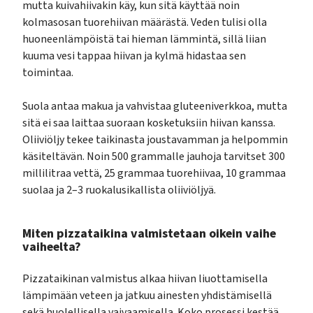
mutta kuivahiivakin käy, kun sitä käyttää noin
kolmasosan tuorehiivan määrästä. Veden tulisi olla
huoneenlämpöistä tai hieman lämmintä, sillä liian
kuuma vesi tappaa hiivan ja kylmä hidastaa sen
toimintaa.
Suola antaa makua ja vahvistaa gluteeniverkkoa, mutta
sitä ei saa laittaa suoraan kosketuksiin hiivan kanssa.
Oliiviöljy tekee taikinasta joustavamman ja helpommin
käsiteltävän. Noin 500 grammalle jauhoja tarvitset 300
millilitraa vettä, 25 grammaa tuorehiivaa, 10 grammaa
suolaa ja 2–3 ruokalusikallista oliiviöljyä.
Miten pizzataikina valmistetaan oikein vaihe
vaiheelta?
Pizzataikinan valmistus alkaa hiivan liuottamisella
lämpimään veteen ja jatkuu ainesten yhdistämisellä
sekä huolellisella vaivaamisella. Koko prosessi kestää