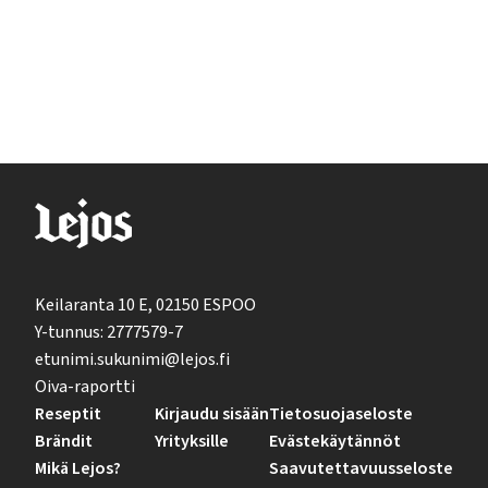
Keilaranta 10 E, 02150 ESPOO
Y-tunnus: 2777579-7
etunimi.sukunimi@lejos.fi
Oiva-raportti
Reseptit
Kirjaudu sisään
Tietosuojaseloste
Brändit
Yrityksille
Evästekäytännöt
Mikä Lejos?
Saavutettavuusseloste