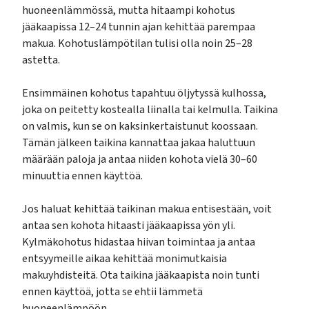
huoneenlämmössä, mutta hitaampi kohotus
jääkaapissa 12–24 tunnin ajan kehittää parempaa
makua. Kohotuslämpötilan tulisi olla noin 25–28
astetta.
Ensimmäinen kohotus tapahtuu öljytyssä kulhossa,
joka on peitetty kostealla liinalla tai kelmulla. Taikina
on valmis, kun se on kaksinkertaistunut koossaan.
Tämän jälkeen taikina kannattaa jakaa haluttuun
määrään paloja ja antaa niiden kohota vielä 30–60
minuuttia ennen käyttöä.
Jos haluat kehittää taikinan makua entisestään, voit
antaa sen kohota hitaasti jääkaapissa yön yli.
Kylmäkohotus hidastaa hiivan toimintaa ja antaa
entsyymeille aikaa kehittää monimutkaisia
makuyhdisteitä. Ota taikina jääkaapista noin tunti
ennen käyttöä, jotta se ehtii lämmetä
huoneenlämpöön.