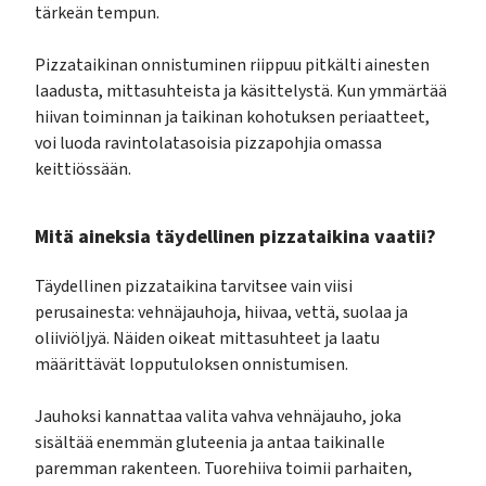
tärkeän tempun.
Pizzataikinan onnistuminen riippuu pitkälti ainesten
laadusta, mittasuhteista ja käsittelystä. Kun ymmärtää
hiivan toiminnan ja taikinan kohotuksen periaatteet,
voi luoda ravintolatasoisia pizzapohjia omassa
keittiössään.
Mitä aineksia täydellinen pizzataikina vaatii?
Täydellinen pizzataikina tarvitsee vain viisi
perusainesta: vehnäjauhoja, hiivaa, vettä, suolaa ja
oliiviöljyä. Näiden oikeat mittasuhteet ja laatu
määrittävät lopputuloksen onnistumisen.
Jauhoksi kannattaa valita vahva vehnäjauho, joka
sisältää enemmän gluteenia ja antaa taikinalle
paremman rakenteen. Tuorehiiva toimii parhaiten,