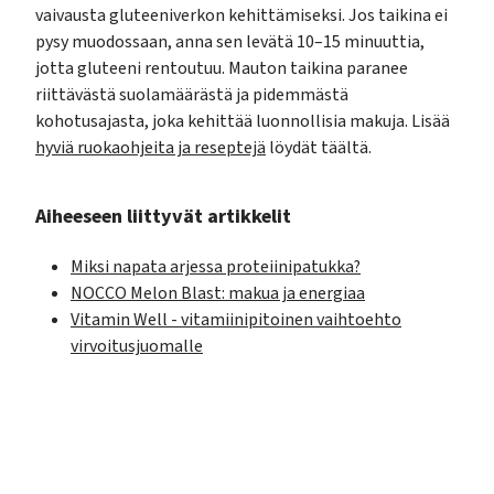
vaivausta gluteeniverkon kehittämiseksi. Jos taikina ei
pysy muodossaan, anna sen levätä 10–15 minuuttia,
jotta gluteeni rentoutuu. Mauton taikina paranee
riittävästä suolamäärästä ja pidemmästä
kohotusajasta, joka kehittää luonnollisia makuja. Lisää
hyviä ruokaohjeita ja reseptejä
löydät täältä.
Aiheeseen liittyvät artikkelit
Miksi napata arjessa proteiinipatukka?
NOCCO Melon Blast: makua ja energiaa
Vitamin Well - vitamiinipitoinen vaihtoehto
virvoitusjuomalle