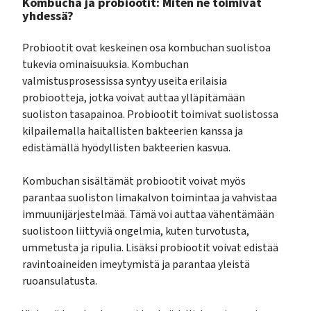
Kombucha ja probiootit: Miten ne toimivat
yhdessä?
Probiootit ovat keskeinen osa kombuchan suolistoa
tukevia ominaisuuksia. Kombuchan
valmistusprosessissa syntyy useita erilaisia
probiootteja, jotka voivat auttaa ylläpitämään
suoliston tasapainoa. Probiootit toimivat suolistossa
kilpailemalla haitallisten bakteerien kanssa ja
edistämällä hyödyllisten bakteerien kasvua.
Kombuchan sisältämät probiootit voivat myös
parantaa suoliston limakalvon toimintaa ja vahvistaa
immuunijärjestelmää. Tämä voi auttaa vähentämään
suolistoon liittyviä ongelmia, kuten turvotusta,
ummetusta ja ripulia. Lisäksi probiootit voivat edistää
ravintoaineiden imeytymistä ja parantaa yleistä
ruoansulatusta.