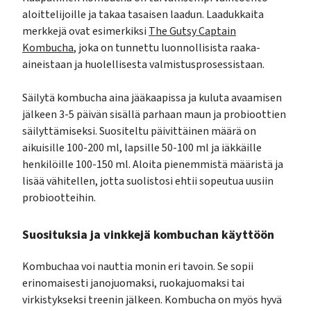
aloittelijoille ja takaa tasaisen laadun. Laadukkaita
merkkejä ovat esimerkiksi
The Gutsy Captain
Kombucha
, joka on tunnettu luonnollisista raaka-
aineistaan ja huolellisesta valmistusprosessistaan.
Säilytä kombucha aina jääkaapissa ja kuluta avaamisen
jälkeen 3-5 päivän sisällä parhaan maun ja probioottien
säilyttämiseksi. Suositeltu päivittäinen määrä on
aikuisille 100-200 ml, lapsille 50-100 ml ja iäkkäille
henkilöille 100-150 ml. Aloita pienemmistä määristä ja
lisää vähitellen, jotta suolistosi ehtii sopeutua uusiin
probiootteihin.
Suosituksia ja vinkkejä kombuchan käyttöön
Kombuchaa voi nauttia monin eri tavoin. Se sopii
erinomaisesti janojuomaksi, ruokajuomaksi tai
virkistykseksi treenin jälkeen. Kombucha on myös hyvä