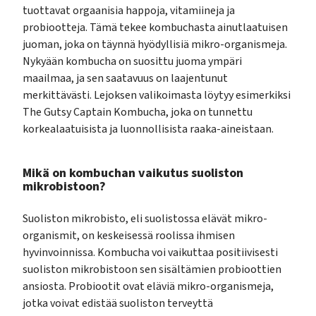
tuottavat orgaanisia happoja, vitamiineja ja
probiootteja. Tämä tekee kombuchasta ainutlaatuisen
juoman, joka on täynnä hyödyllisiä mikro-organismeja.
Nykyään kombucha on suosittu juoma ympäri
maailmaa, ja sen saatavuus on laajentunut
merkittävästi. Lejoksen valikoimasta löytyy esimerkiksi
The Gutsy Captain Kombucha, joka on tunnettu
korkealaatuisista ja luonnollisista raaka-aineistaan.
Mikä on kombuchan vaikutus suoliston
mikrobistoon?
Suoliston mikrobisto, eli suolistossa elävät mikro-
organismit, on keskeisessä roolissa ihmisen
hyvinvoinnissa. Kombucha voi vaikuttaa positiivisesti
suoliston mikrobistoon sen sisältämien probioottien
ansiosta. Probiootit ovat eläviä mikro-organismeja,
jotka voivat edistää suoliston terveyttä