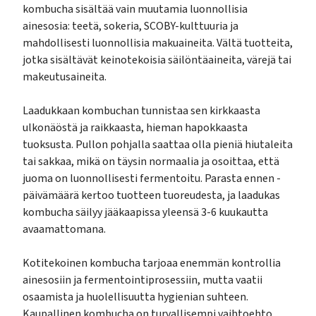
kombucha sisältää vain muutamia luonnollisia
ainesosia: teetä, sokeria, SCOBY-kulttuuria ja
mahdollisesti luonnollisia makuaineita. Vältä tuotteita,
jotka sisältävät keinotekoisia säilöntäaineita, värejä tai
makeutusaineita.
Laadukkaan kombuchan tunnistaa sen kirkkaasta
ulkonäöstä ja raikkaasta, hieman hapokkaasta
tuoksusta. Pullon pohjalla saattaa olla pieniä hiutaleita
tai sakkaa, mikä on täysin normaalia ja osoittaa, että
juoma on luonnollisesti fermentoitu. Parasta ennen -
päivämäärä kertoo tuotteen tuoreudesta, ja laadukas
kombucha säilyy jääkaapissa yleensä 3-6 kuukautta
avaamattomana.
Kotitekoinen kombucha tarjoaa enemmän kontrollia
ainesosiin ja fermentointiprosessiin, mutta vaatii
osaamista ja huolellisuutta hygienian suhteen.
Kaupallinen kombucha on turvallisempi vaihtoehto