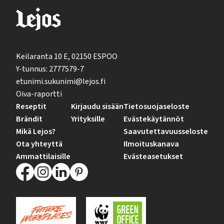
Keilaranta 10 E, 02150 ESPOO
Y-tunnus: 2777579-7
etunimi.sukunimi@lejos.fi
Oiva-raportti
Reseptit
Kirjaudu sisään
Tietosuojaseloste
Brändit
Yrityksille
Evästekäytännöt
Mikä Lejos?
Saavutettavuusseloste
Ota yhteyttä
Ilmoituskanava
Ammattilaisille
Evästeasetukset