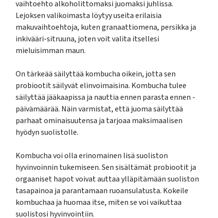
vaihtoehto alkoholittomaksi juomaksi juhlissa.
Lejoksen valikoimasta löytyy useita erilaisia
makuvaihtoehtoja, kuten granaattiomena, persikka ja
inkivääri-sitruuna, joten voit valita itsellesi
mieluisimman maun.
On tärkeää säilyttää kombucha oikein, jotta sen
probiootit säilyvät elinvoimaisina. Kombucha tulee
säilyttää jääkaapissa ja nauttia ennen parasta ennen -
päivämäärää. Näin varmistat, että juoma säilyttää
parhaat ominaisuutensa ja tarjoaa maksimaalisen
hyödyn suolistolle.
Kombucha voi olla erinomainen lisä suoliston
hyvinvoinnin tukemiseen. Sen sisältämät probiootit ja
orgaaniset hapot voivat auttaa ylläpitämään suoliston
tasapainoa ja parantamaan ruoansulatusta. Kokeile
kombuchaa ja huomaa itse, miten se voi vaikuttaa
suolistosi hyvinvointiin.