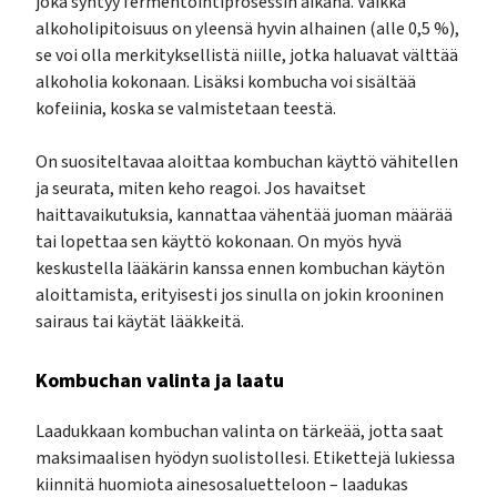
joka syntyy fermentointiprosessin aikana. Vaikka
alkoholipitoisuus on yleensä hyvin alhainen (alle 0,5 %),
se voi olla merkityksellistä niille, jotka haluavat välttää
alkoholia kokonaan. Lisäksi kombucha voi sisältää
kofeiinia, koska se valmistetaan teestä.
On suositeltavaa aloittaa kombuchan käyttö vähitellen
ja seurata, miten keho reagoi. Jos havaitset
haittavaikutuksia, kannattaa vähentää juoman määrää
tai lopettaa sen käyttö kokonaan. On myös hyvä
keskustella lääkärin kanssa ennen kombuchan käytön
aloittamista, erityisesti jos sinulla on jokin krooninen
sairaus tai käytät lääkkeitä.
Kombuchan valinta ja laatu
Laadukkaan kombuchan valinta on tärkeää, jotta saat
maksimaalisen hyödyn suolistollesi. Etikettejä lukiessa
kiinnitä huomiota ainesosaluetteloon – laadukas