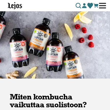
Siirry sisältöön
Miten kombucha
vaikuttaa suolistoon?