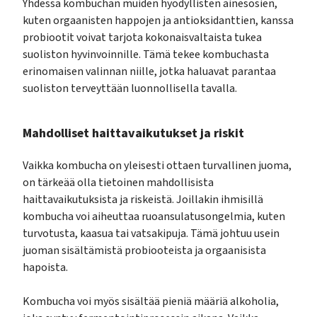
Yhdessä kombuchan muiden hyödyllisten ainesosien,
kuten orgaanisten happojen ja antioksidanttien, kanssa
probiootit voivat tarjota kokonaisvaltaista tukea
suoliston hyvinvoinnille. Tämä tekee kombuchasta
erinomaisen valinnan niille, jotka haluavat parantaa
suoliston terveyttään luonnollisella tavalla.
Mahdolliset haittavaikutukset ja riskit
Vaikka kombucha on yleisesti ottaen turvallinen juoma,
on tärkeää olla tietoinen mahdollisista
haittavaikutuksista ja riskeistä. Joillakin ihmisillä
kombucha voi aiheuttaa ruoansulatusongelmia, kuten
turvotusta, kaasua tai vatsakipuja. Tämä johtuu usein
juoman sisältämistä probiooteista ja orgaanisista
hapoista.
Kombucha voi myös sisältää pieniä määriä alkoholia,