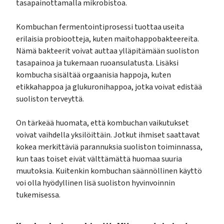
tasapainottamalla mikrobistoa.
Kombuchan fermentointiprosessi tuottaa useita
erilaisia probiootteja, kuten maitohappobakteereita.
Nämä bakteerit voivat auttaa ylläpitämään suoliston
tasapainoa ja tukemaan ruoansulatusta. Lisäksi
kombucha sisältää orgaanisia happoja, kuten
etikkahappoa ja glukuronihappoa, jotka voivat edistää
suoliston terveyttä.
On tärkeää huomata, että kombuchan vaikutukset
voivat vaihdella yksilöittäin. Jotkut ihmiset saattavat
kokea merkittäviä parannuksia suoliston toiminnassa,
kun taas toiset eivät välttämättä huomaa suuria
muutoksia. Kuitenkin kombuchan säännöllinen käyttö
voi olla hyödyllinen lisä suoliston hyvinvoinnin
tukemisessa.