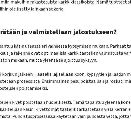
in makuihin rakastetuista karkkiklassikoista. Nämä tuotteet sis
ihin ole lisätty lainkaan sokeria.
erätään ja valmistellaan jalostukseen?
ahtuu käsin useassa eri vaiheessa kypsymisen mukaan. Parhaat ta
akeus ja rakenne ovat optimaalisia karkkitaatelien valmistusta va
maston mukaan, mutta yleensä se ajoittuu syksyyn.
 korjuun jälkeen.
Taatelit lajitellaan
koon, kypsyyden ja laadun m
tetaan prosessista. Ensimmäinen pesu poistaa lian ja roskat, min
kosteuden poistamiseksi.
telien kivet poistetaan huolellisesti. Tämä tapahtuu yleensä kone
sitellään käsin. Kivettömät taatelit tarkastetaan vielä kerran 
mista. Puhdistusprosessissa käytetään vain puhdasta vettä, jotta