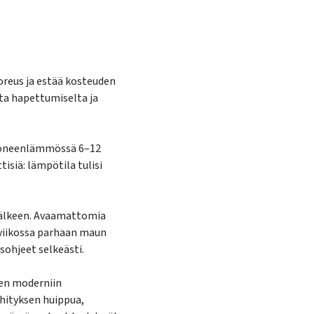
reus ja estää kosteuden
ita hapettumiselta ja
uoneenlämmössä 6–12
tisiä: lämpötila tulisi
 jälkeen. Avaamattomia
 viikossa parhaan maun
sohjeet selkeästi.
sen moderniin
hityksen huippua,