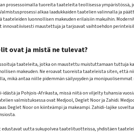
an prosessoimalla tuoreita taateleita teollisessa ympäristössä, j
almistusprosessi alkaa laadukkaiden taatelien valinnalla ja päät
ä taateleiden luonnollisen makeuden erilaisiin makuihin. Modernit
 innovatiivisesti maustettuja ja tarjoavat vaihtoehdon perinteisill
lit ovat ja mistä ne tulevat?
ssoituja taateleita, jotka on maustettu muistuttamaan tuttuja k
ollisen makeuden. Ne eroavat tuoreista taateleista siten, että nii
la, mikä antaa niille pidemmän säilyvyyden ja monipuolisemmat
i-idästä ja Pohjois-Afrikasta, missä niitä on viljelty tuhansia vuosi
telien valmistuksessa ovat Medjool, Deglet Noor ja Zahidi. Medjool
as Deglet Noor on kiinteämpi ja makeampi. Zahidi-lajike soveltuu
nsiosta.
t edustavat uutta sukupolvea taatelituotteissa, yhdistäen taatele