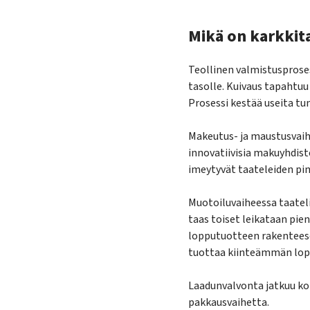
Mikä on karkkit
Teollinen valmistusproses
tasolle. Kuivaus tapahtuu
Prosessi kestää useita tu
Makeutus- ja maustusvaih
innovatiivisia makuyhdis
imeytyvät taateleiden pin
Muotoiluvaiheessa taatel
taas toiset leikataan pie
lopputuotteen rakentees
tuottaa kiinteämmän lop
Laadunvalvonta jatkuu ko
pakkausvaihetta.