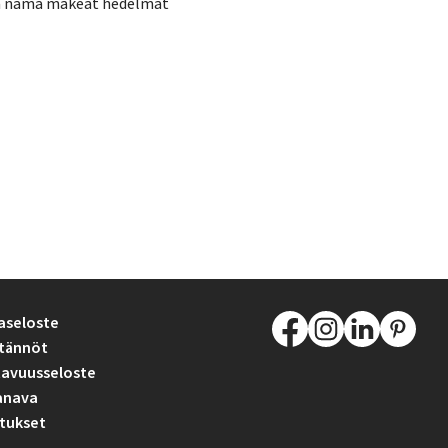
että nämä makeat hedelmät
aseloste
tännöt
avuusseloste
anava
tukset