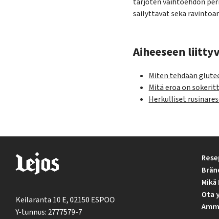
tarjoten vaihtoehdon peri
säilyttävät sekä ravintoa
Aiheeseen liittyv
Miten tehdään glute
Mitä eroa on sokerit
Herkulliset rusinares
Rese
Brän
Mikä 
Ota 
Keilaranta 10 E, 02150 ESPOO
Ammat
Y-tunnus: 2777579-7