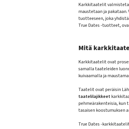
Karkkitaatelit valmisteta
maustetaan ja pakataan. V
tuotteeseen, joka yhdistä
True Dates -tuotteet, ovat
Mitä karkkitaate
Karkkitaatelit ovat prose
samalla taateleiden luonn
kuivaamalla ja maustamal
Taatelit ovat peräisin Läh
taatelilajikkeet
karkkitaa
pehmeärakenteisia, kun ta
tasaisen koostumuksen a
True Dates -karkkitaateli