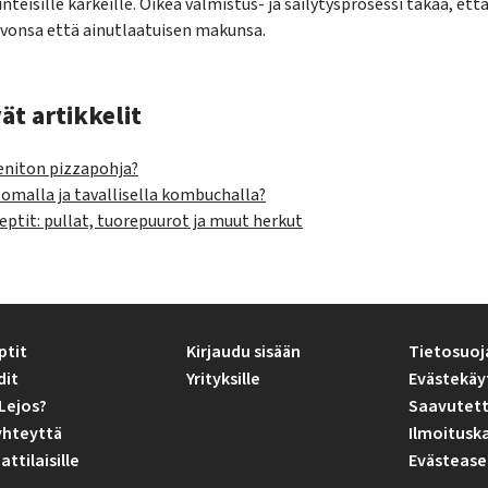
nteisille karkeille. Oikea valmistus- ja säilytysprosessi takaa, 
rvonsa että ainutlaatuisen makunsa.
ät artikkelit
eniton pizzapohja?
tomalla ja tavallisella kombuchalla?
eptit: pullat, tuorepuurot ja muut herkut
ptit
Kirjaudu sisään
Tietosuoj
dit
Yrityksille
Evästekäy
Lejos?
Saavutett
yhteyttä
Ilmoitusk
tilaisille
Evästease