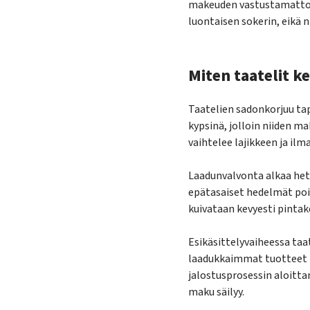
makeuden vastustamattomi
luontaisen sokerin, eikä ni
Miten taatelit k
Taatelien sadonkorjuu tap
kypsinä, jolloin niiden m
vaihtelee lajikkeen ja il
Laadunvalvonta alkaa heti
epätasaiset hedelmät pois
kuivataan kevyesti pinta
Esikäsittelyvaiheessa taa
laadukkaimmat tuotteet kä
jalostusprosessin aloitta
maku säilyy.