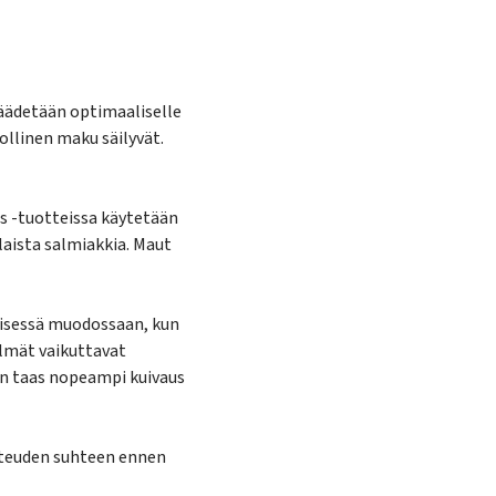
säädetään optimaaliselle
ollinen maku säilyvät.
s -tuotteissa käytetään
aista salmiakkia. Maut
äisessä muodossaan, kun
elmät vaikuttavat
n taas nopeampi kuivaus
steuden suhteen ennen