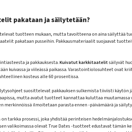
elit pakataan ja säilytetään?
levat tuotteen mukaan, mutta tavoitteena on aina säilyttää tuo
taatelit pakataan pusseihin. Pakkausmateriaalit suojaavat tuotte
ointiasteesta ja pakkauksesta.
Kuivatut karkkitaatelit
säilyvät h
ään kuivassa ja viileässä paikassa. Varastointiolosuhteet ovat kriit
suhteellinen kosteus alle 60 prosentissa.
ilytysohjeet suosittelevat pakkauksen sulkemista tiiviisti käytön
 kaapissa, mutta avatut tuotteet kannattaa kuluttaa muutamassa
en merkinnöissä ilmoitetaan parasta ennen -päivämäärä ja säilyty
s on tarkka prosessi, joka yhdistää perinteisen hedelmänjalostuk
en valikoimassa olevat True Dates -tuotteet edustavat tämän ke