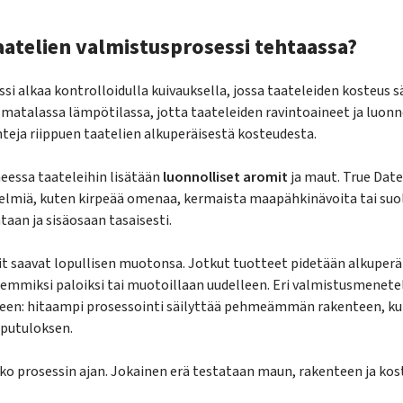
aatelien valmistusprosessi tehtaassa?
si alkaa kontrolloidulla kuivauksella, jossa taateleiden kosteus 
 matalassa lämpötilassa, jotta taateleiden ravintoaineet ja luonn
nteja riippuen taatelien alkuperäisestä kosteudesta.
eessa taateleihin lisätään
luonnolliset aromit
ja maut. True Date
telmiä, kuten kirpeää omenaa, kermaista maapähkinävoita tai suol
taan ja sisäosaan tasaisesti.
it saavat lopullisen muotonsa. Jotkut tuotteet pidetään alkuper
nemmiksi paloiksi tai muotoillaan uudelleen. Eri valmistusmenet
een: hitaampi prosessointi säilyttää pehmeämmän rakenteen, ku
putuloksen.
ko prosessin ajan. Jokainen erä testataan maun, rakenteen ja ko