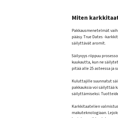
Miten karkkitaat
Pakkausmenetelmät vaihte
pääsy. True Dates -karkki
säilyttävät aromit.
Säilyvyys riippuu prosess
kuukautta, kun ne säilytet
pitää alle 25 asteessa ja 
Kuluttajille suunnatut sä
pakkauksia voi säilyttää
säilyttämiseksi. Tuotteid
Karkkitaatelien valmistu
makuteknologiaan. Lejoks