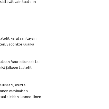
ältävät vain taatelin
atelit kerätään täysin
rten. Sadonkorjuuaika
ukaan. Vaurioituneet tai
kä jälkeen taatelit
ellisesti, mutta
ennen varsinaisen
 taateleiden luonnollinen