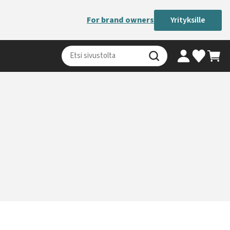
For brand owners
Yrityksille
Oma tili
Ostosk
Valikoimaki
Haku