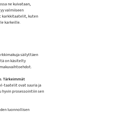
ossa ne kuivataan,
tyy valmiiseen
 karkkitaatelit, kuten
e karkeille.
arkkimakuja säilyttäen
tä on käsitelty
 makuvaihtoehdot.
a.
Tärkeimmät
-taatelit ovat suuria ja
 hyvin prosessointiin sen
iden luonnollisen