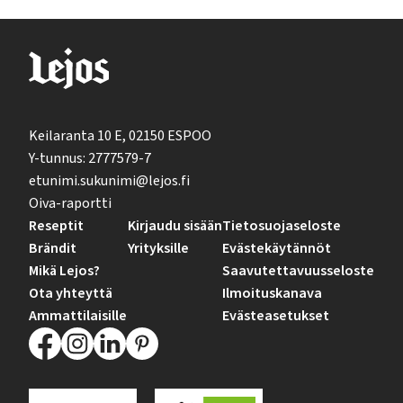
Keilaranta 10 E, 02150 ESPOO
Y-tunnus: 2777579-7
etunimi.sukunimi@lejos.fi
Oiva-raportti
Reseptit
Kirjaudu sisään
Tietosuojaseloste
Brändit
Yrityksille
Evästekäytännöt
Mikä Lejos?
Saavutettavuusseloste
Ota yhteyttä
Ilmoituskanava
Ammattilaisille
Evästeasetukset