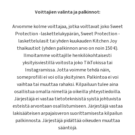
Voittajien valinta ja palkinnot:
Arvomme kolme voittajaa, jotka voittavat joko Sweet
Protection -laskettelukypärän, Sweet Protection -
laskettelulasit tai yhden kuukauden Kitchen Joy
thaikuutiot (yhden palkinnon arvo on noin 150 €).
Ilmoitamme voittajille henkilökohtaisesti
yksityisviestillä voitosta joko TikTokissa tai
Instagramissa. Jotta voimme tehdä näin,
someprofiili ei voi olla yksityinen. Palkintoa ei voi
vaihtaa tai muuttaa rahaksi. Kilpailuun tulee aina
osallistua omalla nimellä ja oikeilla yhteystiedoilla.
Järjestäjä ei vastaa tietoteknisistä syistä johtuvista
esteistä arvontaan osallistumiseen. Järjestäjä vastaa
lakisääteisen arpajaisveron suorittamisesta kilpailun
palkinnosta. Järjestäjä pidättää oikeuden muuttaa
sääntöjä.