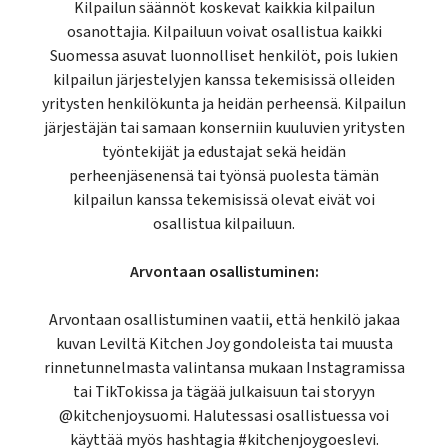
Kilpailun säännöt koskevat kaikkia kilpailun
osanottajia. Kilpailuun voivat osallistua kaikki
Suomessa asuvat luonnolliset henkilöt, pois lukien
kilpailun järjestelyjen kanssa tekemisissä olleiden
yritysten henkilökunta ja heidän perheensä. Kilpailun
järjestäjän tai samaan konserniin kuuluvien yritysten
työntekijät ja edustajat sekä heidän
perheenjäsenensä tai työnsä puolesta tämän
kilpailun kanssa tekemisissä olevat eivät voi
osallistua kilpailuun.
Arvontaan osallistuminen:
Arvontaan osallistuminen vaatii, että henkilö jakaa
kuvan Leviltä Kitchen Joy gondoleista tai muusta
rinnetunnelmasta valintansa mukaan Instagramissa
tai TikTokissa ja tägää julkaisuun tai storyyn
@kitchenjoysuomi. Halutessasi osallistuessa voi
käyttää myös hashtagia #kitchenjoygoeslevi.