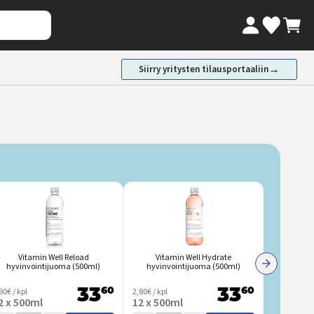
Oma tili
Ostosk
Valikoimaki
→
Siirry yritysten tilausportaaliin
Vitamin Well Reload
Vitamin Well Hydrate
Vita
hyvinvointijuoma (500ml)
hyvinvointijuoma (500ml)
hyvinvo
80€ / kpl
60
2,80€ / kpl
60
2,80€ / kpl
33
33
2 x 500ml
12 x 500ml
12 x 500