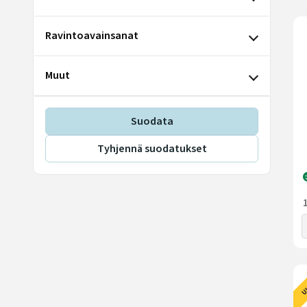
Ravintoavainsanat
Muut
Suodata
Tyhjennä suodatukset
U