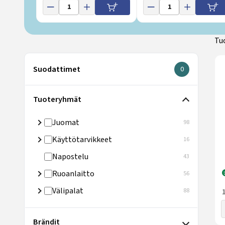
Tu
Suodattimet
0
Valittujen suo
Tuoteryhmät
Juomat
98
Käyttötarvikkeet
16
Napostelu
43
Ruoanlaitto
56
Välipalat
88
Brändit