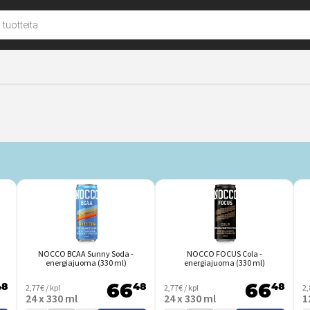
u
NOCCO BCAA Sunny Soda -
NOCCO FOCUS Cola -
energiajuoma (330 ml)
energiajuoma (330 ml)
48
2,77€ / kpl
48
2,77€ / kpl
48
2,
66
66
24 x 330 ml
24 x 330 ml
1