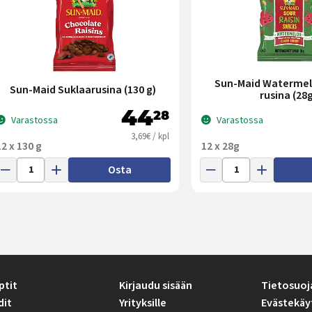
Sun-Maid Watermel
Sun-Maid Suklaarusina (130 g)
rusina (28g
44
28
Varastossa
Varastossa
3,69€ / kpl
12 x 130 g
12 x 28g
Osta
ptit
Kirjaudu sisään
Tietosuoj
dit
Yrityksille
Evästekäy