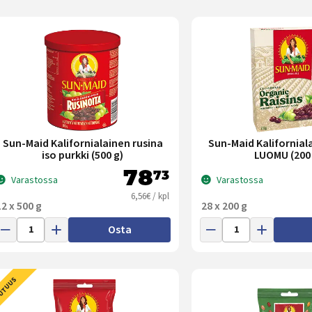
Sun-Maid Kalifornialainen rusina
Sun-Maid Kalifornial
iso purkki (500 g)
LUOMU (200 
78
73
Varastossa
Varastossa
6,56€ / kpl
12 x 500 g
28 x 200 g
Osta
UTUUS