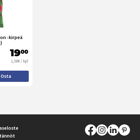
on -kirpeä
)
19
00
1,58€ / kpl
Osta
aseloste
tännöt