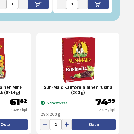
ainen Mini-
Sun-Maid Kalifornialainen rusina
k (9×14 g)
(200 g)
61
74
82
99
Varastossa
3,43€ / kpl
2,68€ / kpl
28 x 200 g
Osta
Osta