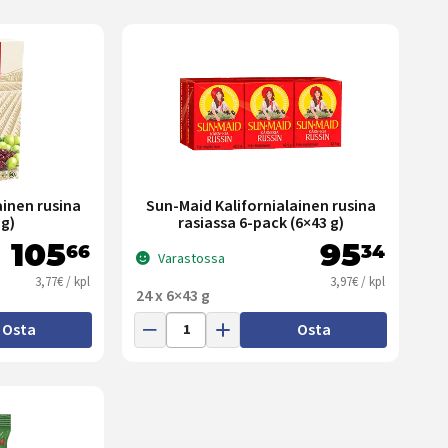
ainen rusina
Sun-Maid Kalifornialainen rusina
g)
rasiassa 6-pack (6×43 g)
105
95
66
34
Varastossa
3,77€ / kpl
3,97€ / kpl
24 x 6×43 g
Osta
Osta