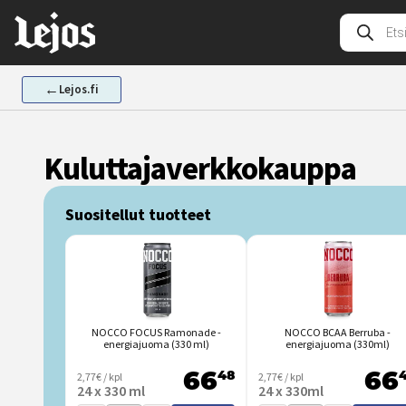
Siirry
Tuotehak
sisältöön
←
Lejos.fi
Kuluttajaverkkokauppa
Suositellut tuotteet
NOCCO FOCUS Ramonade -
NOCCO BCAA Berruba -
energiajuoma (330 ml)
energiajuoma (330ml)
2,77€ / kpl
48
2,77€ / kpl
66
66
24 x 330 ml
24 x 330ml