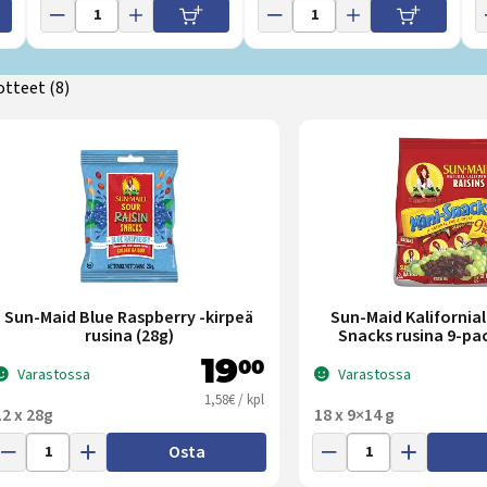
otteet
(8)
dattimien määrä:
Sun-Maid Blue Raspberry -kirpeä
Sun-Maid Kalifornial
rusina (28g)
Snacks rusina 9-pac
19
00
Varastossa
Varastossa
1,58€ / kpl
12 x 28g
18 x 9×14 g
Osta