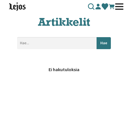
Siirry sisältöön
Artikkelit
Hae
Ei hakutuloksia