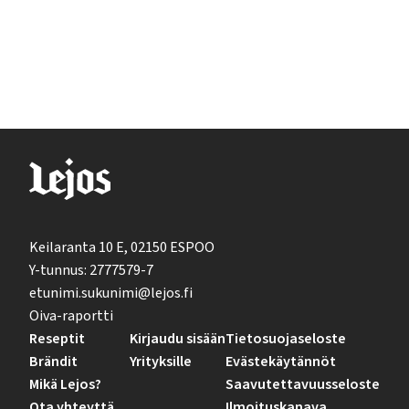
Keilaranta 10 E, 02150 ESPOO
Y-tunnus: 2777579-7
etunimi.sukunimi@lejos.fi
Oiva-raportti
Reseptit
Kirjaudu sisään
Tietosuojaseloste
Brändit
Yrityksille
Evästekäytännöt
Mikä Lejos?
Saavutettavuusseloste
Ota yhteyttä
Ilmoituskanava