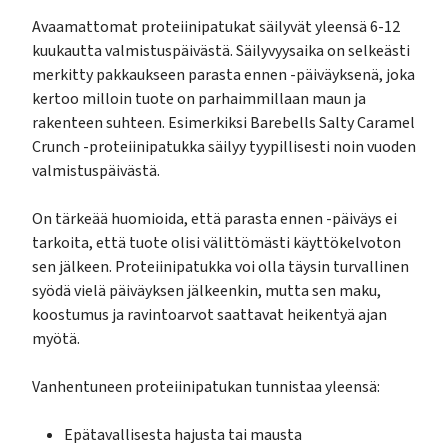
Avaamattomat proteiinipatukat säilyvät yleensä 6-12
kuukautta valmistuspäivästä. Säilyvyysaika on selkeästi
merkitty pakkaukseen parasta ennen -päiväyksenä, joka
kertoo milloin tuote on parhaimmillaan maun ja
rakenteen suhteen. Esimerkiksi Barebells Salty Caramel
Crunch -proteiinipatukka säilyy tyypillisesti noin vuoden
valmistuspäivästä.
On tärkeää huomioida, että parasta ennen -päiväys ei
tarkoita, että tuote olisi välittömästi käyttökelvoton
sen jälkeen. Proteiinipatukka voi olla täysin turvallinen
syödä vielä päiväyksen jälkeenkin, mutta sen maku,
koostumus ja ravintoarvot saattavat heikentyä ajan
myötä.
Vanhentuneen proteiinipatukan tunnistaa yleensä:
Epätavallisesta hajusta tai mausta