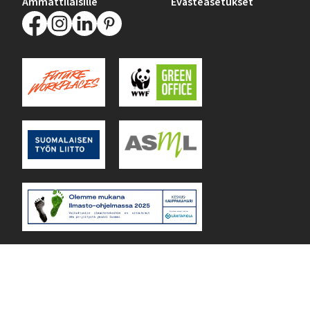
Ammattilaisille
Evästeasetukset