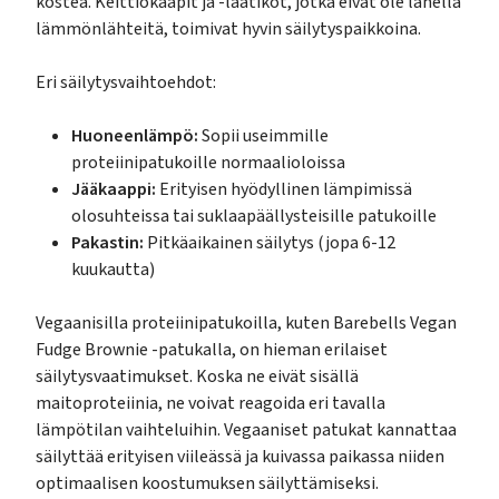
kostea. Keittiökaapit ja -laatikot, jotka eivät ole lähellä
lämmönlähteitä, toimivat hyvin säilytyspaikkoina.
Eri säilytysvaihtoehdot:
Huoneenlämpö:
Sopii useimmille
proteiinipatukoille normaalioloissa
Jääkaappi:
Erityisen hyödyllinen lämpimissä
olosuhteissa tai suklaapäällysteisille patukoille
Pakastin:
Pitkäaikainen säilytys (jopa 6-12
kuukautta)
Vegaanisilla proteiinipatukoilla, kuten Barebells Vegan
Fudge Brownie -patukalla, on hieman erilaiset
säilytysvaatimukset. Koska ne eivät sisällä
maitoproteiinia, ne voivat reagoida eri tavalla
lämpötilan vaihteluihin. Vegaaniset patukat kannattaa
säilyttää erityisen viileässä ja kuivassa paikassa niiden
optimaalisen koostumuksen säilyttämiseksi.