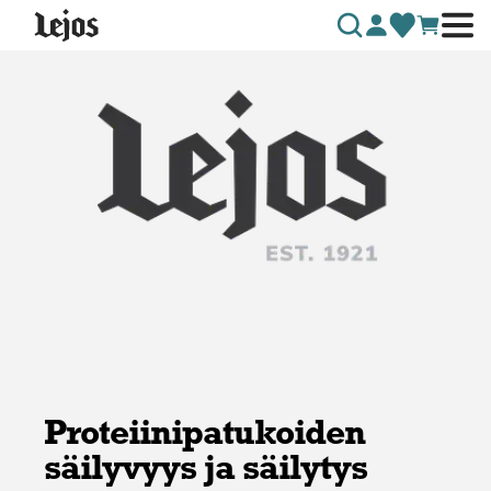
Siirry sisältöön
Proteiinipatukoiden
säilyvyys ja säilytys