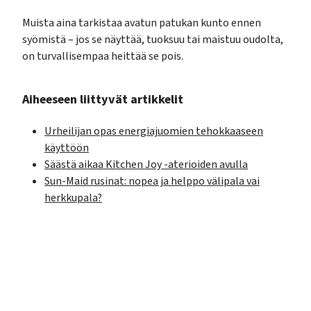
Muista aina tarkistaa avatun patukan kunto ennen
syömistä – jos se näyttää, tuoksuu tai maistuu oudolta,
on turvallisempaa heittää se pois.
Aiheeseen liittyvät artikkelit
Urheilijan opas energiajuomien tehokkaaseen
käyttöön
Säästä aikaa Kitchen Joy -aterioiden avulla
Sun-Maid rusinat: nopea ja helppo välipala vai
herkkupala?