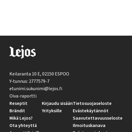
Keilaranta 10 E, 02150 ESPOO
Y-tunnus: 2777579-7
etunimi.sukunimi@lejos.fi
Oiva-raportti
Reseptit
Kirjaudu sisään
Tietosuojaseloste
Brändit
Yrityksille
Evästekäytännöt
Mikä Lejos?
Saavutettavuusseloste
Ota yhteyttä
Ilmoituskanava