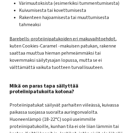
Värimuutoksista (esimerkiksi tummentumisesta)
Kuivumisesta tai kovettumisesta
Rakenteen hajoamisesta tai muuttumisesta
tahmeaksi
Barebells-proteiinipatukoiden eri makuvaihtoehdot
,
kuten Cookies-Caramel -makuisen patukan, rakenne
saattaa muuttua hieman pehmeämmäksi tai
kovemmaksi säilytysajan lopussa, mutta se ei
välttämättä vaikuta tuotteen turvallisuuteen.
Mikä on paras tapa säilyttää
proteiinipatukoita kotona?
Proteiinipatukat säilyvät parhaiten viileässä, kuivassa
paikassa suojassa suoralta auringonvalolta.
Huoneenlämpö (18-22°C) sopii useimmille
proteiinipatukoille, kunhan tila ei ole liian lämmin tai