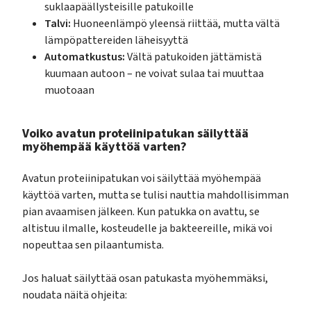
suklaapäällysteisille patukoille
Talvi:
Huoneenlämpö yleensä riittää, mutta vältä
lämpöpattereiden läheisyyttä
Automatkustus:
Vältä patukoiden jättämistä
kuumaan autoon – ne voivat sulaa tai muuttaa
muotoaan
Voiko avatun proteiinipatukan säilyttää
myöhempää käyttöä varten?
Avatun proteiinipatukan voi säilyttää myöhempää
käyttöä varten, mutta se tulisi nauttia mahdollisimman
pian avaamisen jälkeen. Kun patukka on avattu, se
altistuu ilmalle, kosteudelle ja bakteereille, mikä voi
nopeuttaa sen pilaantumista.
Jos haluat säilyttää osan patukasta myöhemmäksi,
noudata näitä ohjeita: