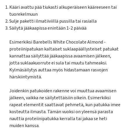
Kääri avattu pää tiukasti alkuperäiseen kääreeseen tai
tuorekelmuun
Sulje paketti ilmatiiviillä pussilla tai rasialla
Säilytä jääkaapissa enintään 1-2 päivää
Esimerkiksi Barebells White Chocolate Almond -
proteiinipatukan kaltaiset suklaapäällysteiset patukat
kannattaa säilyttää jääkaapissa avaamisen jälkeen,
jotta suklaakuorrute ei sula tai muutu tahmeaksi.
Kylmäsäilytys auttaa myös hidastamaan rasvojen
härskiintymistä.
Joidenkin patukoiden rakenne voi muuttua avaamisen
jälkeen, vaikka ne säilytettäisiin oikein. Esimerkiksi
rapeat elementit saattavat pehmetä, kun patukka imee
kosteutta ilmasta. Tämän vuoksi on yleensä parasta
nauttia proteiinipatukka kerralla tai jakaa se heti
muiden kanssa.