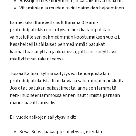
Rasvojen härskiintyminen, joka vaikuttaa makuun
Vitamiinien ja muiden ravintoaineiden hajoaminen
Esimerkiksi Barebells Soft Banana Dream -
proteiinipatukka on erityisen herkkä lämpötilan
vaihteluille sen pehmeämmän koostumuksen vuoksi.
Kesähelteillä tällaiset pehmeämmät patukat
kannattaa säilyttää jääkaapissa, jotta ne säilyttävät
miellyttävän rakenteensa.
Toisaalta liian kylmä säilytys voi tehdä joistakin
proteiinipatukoista liian kovia ja vähemmän maukkaita.
Jos otat patukan pakastimesta, anna sen lämmetä
hetki huoneenlämmössä ennen nauttimista parhaan
maun saavuttamiseksi.
Eri vuodenaikojen säilytysvinkit:
Kesä:
Suosi jääkaappisäilytystä, etenkin