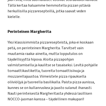
Tällä kertaa haluamme hemmotella pizzan ystäviä
herkullisilla pizzaresepteillä, jotka saavat veden
kielelle.
Perinteinen Margherita
Yksi klassisimmista pizzaresepteistä, joka ei koskaan
petä, on perinteinen Margherita. Tarvitset vain
muutamia raaka-aineita, mutta lopputulos on
täydellisyyttä hipova. Aloita pizzapohjan
valmistamisella ja kaulitse se tasaiseksi. Levitä pohjalle
tomaattikastiketta, tuoreita tomaattisiivuja ja
mozzarellajuustoa. Viimeistele pizza ripauksella
oliiviöljyä ja tuoreella basilikalla. Paista pizza uunissa,
kunnes se on kullanruskea ja juusto sulanut ihanasti.
Nauti perinteisestä Margheritasta yhdessä lasillisen
NOCCO-juoman kanssa – täydellinen makupari!