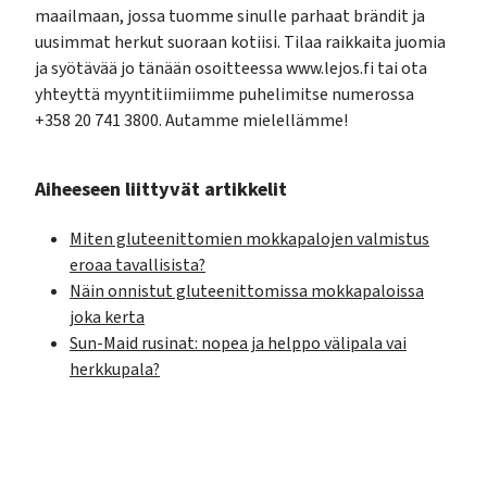
maailmaan, jossa tuomme sinulle parhaat brändit ja
uusimmat herkut suoraan kotiisi. Tilaa raikkaita juomia
ja syötävää jo tänään osoitteessa www.lejos.fi tai ota
yhteyttä myyntitiimiimme puhelimitse numerossa
+358 20 741 3800. Autamme mielellämme!
Aiheeseen liittyvät artikkelit
Miten gluteenittomien mokkapalojen valmistus
eroaa tavallisista?
Näin onnistut gluteenittomissa mokkapaloissa
joka kerta
Sun-Maid rusinat: nopea ja helppo välipala vai
herkkupala?