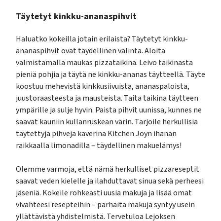
Täytetyt kinkku-ananaspihvit
Haluatko kokeilla jotain erilaista? Täytetyt kinkku-
ananaspihvit ovat täydellinen valinta. Aloita
valmistamalla maukas pizzataikina. Leivo taikinasta
pieniä pohjia ja täytä ne kinkku-ananas täytteellä. Täyte
koostuu mehevistä kinkkusiivuista, ananaspaloista,
juustoraasteesta ja mausteista. Taita taikina täytteen
ympärille ja sulje hyvin. Paista pihvit uunissa, kunnes ne
saavat kauniin kullanruskean värin. Tarjoile herkullisia
täytettyjä pihvejä kaverina Kitchen Joyn ihanan
raikkaalla limonadilla – täydellinen makuelämys!
Olemme varmoja, että nämä herkulliset pizzareseptit
saavat veden kielelle ja ilahduttavat sinua sekä perheesi
jäseniä. Kokeile rohkeasti uusia makuja ja lisää omat
vivahteesi resepteihin – parhaita makuja syntyy usein
yllättävistä yhdistelmistä. Tervetuloa Lejoksen