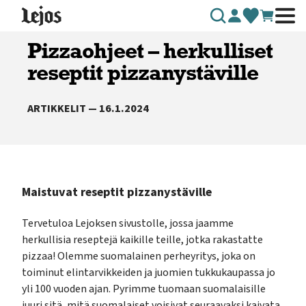
Siirry sisältöön
Pizzaohjeet – herkulliset
reseptit pizzanystäville
ARTIKKELIT — 16.1.2024
Maistuvat reseptit pizzanystäville
Tervetuloa Lejoksen sivustolle, jossa jaamme
herkullisia reseptejä kaikille teille, jotka rakastatte
pizzaa! Olemme suomalainen perheyritys, joka on
toiminut elintarvikkeiden ja juomien tukkukaupassa jo
yli 100 vuoden ajan. Pyrimme tuomaan suomalaisille
juuri sitä, mitä suomalaiset voisivat seuraavaksi kaivata.