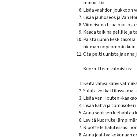
minuuttia.
Lisää vaahdon joukkoon van
Lisää jauhoseos ja Van Ho
Viimeisenä lisää maito ja 
Kaada taikina pellille ja t
Paista uunin keskitasolla
hieman nopeammin kuin t
Ota pelti uunista ja ann
Kuorrutteen valmistus:
Keitä vahva kahvi valmiiks
Sulata voi kattilassa mat
Lisää Van Houten -kaakaoj
Lisää kahvi ja tomusokeri 
Anna seoksen kiehahtaa kev
Levitä kuorrute lämpimän 
Ripottele halutessasi nonp
Anna jäähtyä kokonaan en