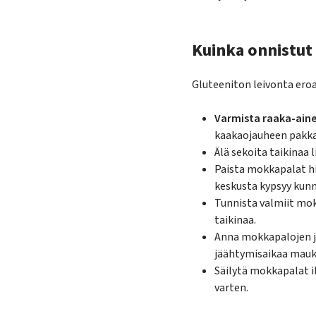
Kuinka onnistut
Gluteeniton leivonta eroa
Varmista raaka-ain
kaakaojauheen pakk
Älä sekoita taikinaa 
Paista mokkapalat h
keskusta kypsyy kunn
Tunnista valmiit mokk
taikinaa.
Anna mokkapalojen jä
jäähtymisaikaa mau
Säilytä mokkapalat i
varten.