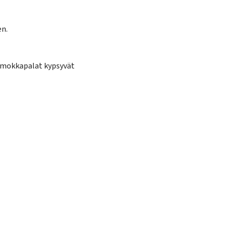
en.
at mokkapalat kypsyvät