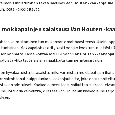
tkaimen. Onnistumisen takaa laadukas
Van Houten -kaakaojauhe
n, josta kaikki pitävät.
 mokkapalojen salaisuus: Van Houten -ka
isten valmistaminen tuo mukanaan omat haasteensa. Usein lopput
untuinen. Mokkapaloissa erityisesti pohjan koostumus ja täyte
sen kannalta. Tässä kohtaa astuu kuvaan
Van Houten -kaakaoja
oista yhtä täyteläisiä ja maukkaita kuin perinteisistäkin.
on hyvälaatuista ja tasaista, mikä varmistaa mokkapalojen ihan
on valmistanut huippuluokan kaakaojauhetta, joka on suunnitelt
ystävien odotukset. Kaakaojauheen laatu vaikuttaa suoraan leivo
he voi tuoda karvautta, kun taas Van Houtenin kaakaojauhe tarj
yksen.