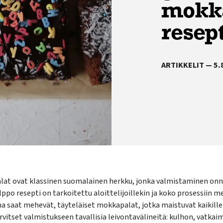
mokka
resept
ARTIKKELIT — 5.
at ovat klassinen suomalainen herkku, jonka valmistaminen onn
ppo resepti on tarkoitettu aloittelijoillekin ja koko prosessiin m
 saat mehevät, täyteläiset mokkapalat, jotka maistuvat kaikille –
arvitset valmistukseen tavallisia leivontavälineitä: kulhon, vatkaim