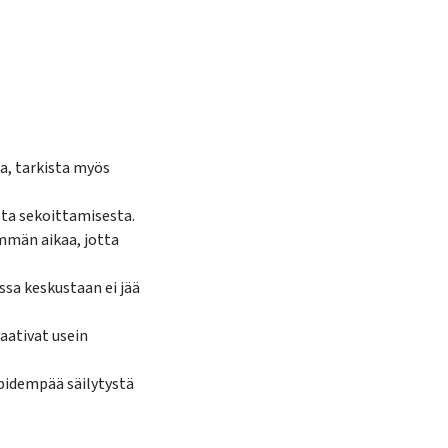
ia, tarkista myös
esta sekoittamisesta.
mmän aikaa, jotta
ssa keskustaan ei jää
aativat usein
 pidempää säilytystä