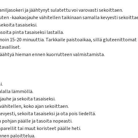
iljasokeri ja jäähtynyt sulatettu voi varovasti sekoittaen.
uten -kaakaojauhe vähitellen taikinaan samalla kevyesti sekoitta
sekoita tasaiseksi.
asoita pinta tasaiseksi lastalla.
 noin 15-20 minuuttia. Tarkkaile paistoaikaa, sillä gluteenittom
avalliset.
a jäähtyä hieman ennen kuorrutteen valmistamista.
i.
alalla lämmöllä.
auhe ja sekoita tasaiseksi.
vähitellen, koko ajan sekoittaen.
yesti, sekoita tasaiseksi ja ota pois liedeltä.
pohjan päälle ja tasoita nopeasti.
arellit tai muut koristeet päälle heti.
nen paloittelua.