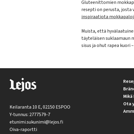
Gluteenittomien mokkapa
resepti on perusta, josta
inspiraatiota mokkapaloj
Muista, että hyvälaatuine
täyteläisen suklaamaun m
sisus ja ohut rapea kuori
Rese
Brän
Mikä 
Ota 
Keilaranta 10 E, 02150 ESPOO
Ammat
Y-tunnus: 2777579-7
etunimi.sukunimi@lejos.fi
Oiva-raportti