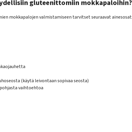
äydellisiin gluteenittomiin mokkapaloihin?
mien mokkapalojen valmistamiseen tarvitset seuraavat ainesosat
akaojauhetta
auhoseosta (käytä leivontaan sopivaa seosta)
vipohjasta vaihtoehtoa