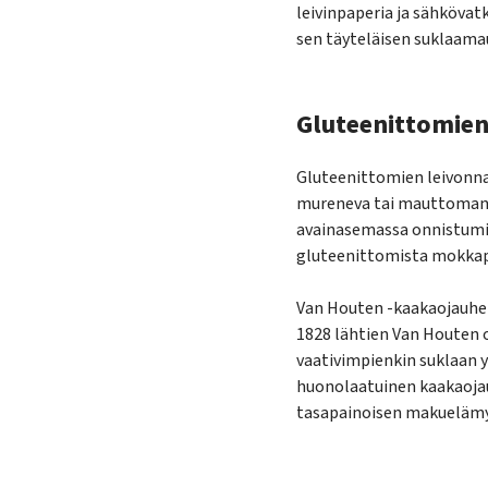
leivinpaperia ja sähköva
sen täyteläisen suklaamau
Gluteenittomien
Gluteenittomien leivonna
mureneva tai mauttoman t
avainasemassa onnistumi
gluteenittomista mokkapal
Van Houten -kaakaojauhe 
1828 lähtien Van Houten 
vaativimpienkin suklaan 
huonolaatuinen kaakaojau
tasapainoisen makueläm