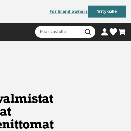
For brand owners
Yrityksille
Oma tili
Ostosk
Valikoimaki
Haku
valmistat
at
enittomat