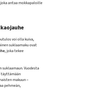
, joka antaa mokkapaloille
akaojauhe
ulos voi olla kuiva,
läinen suklaamaku ovat
uhe
, joka tekee
an suklaamaun. Vuodesta
u täyttämään
nnaisten makuun –
oaa pehmeän,