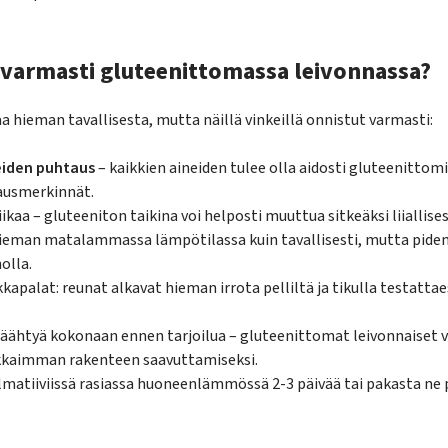
 varmasti gluteenittomassa leivonnassa?
a hieman tavallisesta, mutta näillä vinkeillä onnistut varmasti:
eiden puhtaus
– kaikkien aineiden tulee olla aidosti gluteenittom
ausmerkinnät.
liikaa – gluteeniton taikina voi helposti muuttua sitkeäksi liiallis
ieman matalammassa lämpötilassa kuin tavallisesti, mutta pide
olla.
apalat: reunat alkavat hieman irrota pelliltä ja tikulla testattae
ähtyä kokonaan ennen tarjoilua – gluteenittomat leivonnaiset v
kkaimman rakenteen saavuttamiseksi.
lmatiiviissä rasiassa huoneenlämmössä 2-3 päivää tai pakasta ne