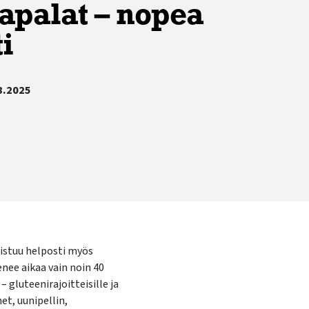
palat – nopea
i
8.2025
istuu helposti myös
enee aikaa vain noin 40
 gluteenirajoitteisille ja
et, uunipellin,