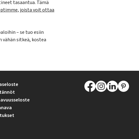
tineet tasaantua. Tämä
ptimme, joista voit ottaa
loihin – se tuo esiin
 vähän sitkeä, kostea
aseloste
tännöt
avuusseloste
anava
tukset