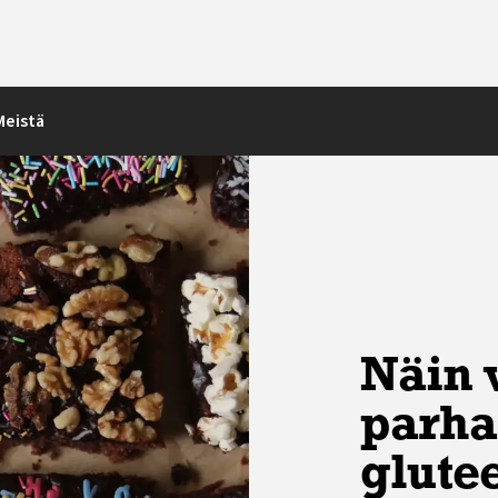
Meistä
Näin 
parha
glute