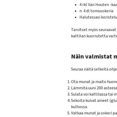
4 rkl Van Houten -ka
n. 4 dl tomusokeria
Halutessasi koristel
Tarvitset myös seuraavat 
kattilan kuorrutetta varte
Näin valmistat 
Seuraa näitä selkeitä ohj
Ota munat ja maito huone
Lämmitä uuni 200 asteesee
Sulata voi kattilassa tai 
Sekoita kuivat aineet (gl
kulhossa.
Vatkaa munat ja sokeri pa