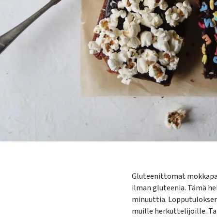
Gluteenittomat mokkapal
ilman gluteenia. Tämä hel
minuuttia. Lopputuloksena
muille herkuttelijoille. T