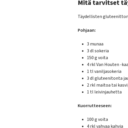
Mitä tarvitset t
Täydellisten gluteenitto
Pohjaan:
3 munaa
3 dl sokeria
150 g voita
4 rkl Van Houten -ka
1 tl vaniljasokeria
3 dl gluteenitonta j
2 rkl maitoa tai kas
1 tl leivinjauhetta
Kuorrutteeseen:
100 g voita
4 rkl vahvaa kahvia