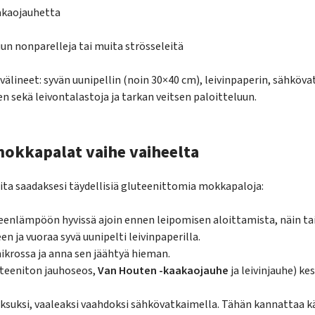
akaojauhetta
uun nonparelleja tai muita strösseleitä
välineet: syvän uunipellin (noin 30×40 cm), leivinpaperin, sähköv
n sekä leivontalastoja ja tarkan veitsen paloitteluun.
mokkapalat vaihe vaiheelta
eita saadaksesi täydellisiä gluteenittomia mokkapaloja:
enlämpöön hyvissä ajoin ennen leipomisen aloittamista, näin tai
n ja vuoraa syvä uunipelti leivinpaperilla.
mikrossa ja anna sen jäähtyä hieman.
uteeniton jauhoseos,
Van Houten -kaakaojauhe
ja leivinjauhe) ke
ksuksi, vaaleaksi vaahdoksi sähkövatkaimella. Tähän kannattaa kä