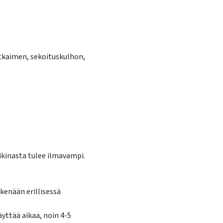
atkaimen, sekoituskulhon,
kinasta tulee ilmavampi.
skenään erillisessä
yttää aikaa, noin 4-5