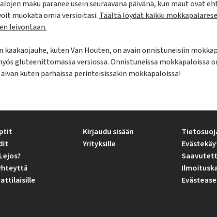
lojen maku paranee usein seuraavana päivänä, kun maut ovat eh
 voit muokata omia versioitasi.
Täältä löydät kaikki mokkapalarese
en leivontaan.
n kaakaojauhe, kuten Van Houten, on avain onnistuneisiin mokkapa
yös gluteenittomassa versiossa. Onnistuneissa mokkapaloissa on
 – aivan kuten parhaissa perinteisissäkin mokkapaloissa!
ptit
Kirjaudu sisään
Tietosuoj
dit
Yrityksille
Evästekäy
Lejos?
Saavutett
yhteyttä
Ilmoitusk
tilaisille
Evästease