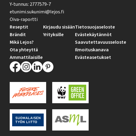
Y-tunnus: 2777579-7
etunimi.sukunimi@lejos.fi
Oiva-raportti
Reseptit
Kirjaudu sisään
Tietosuojaseloste
Brändit
Yrityksille
Evästekäytännöt
Mikä Lejos?
Saavutettavuusseloste
Ota yhteyttä
Ilmoituskanava
Ammattilaisille
Evästeasetukset