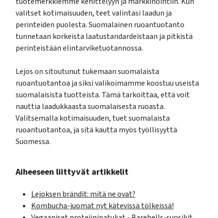
tuotemerkkiemme kehittelyyn ja markkinointiin. Kun
valitset kotimaisuuden, teet valintasi laadun ja
perinteiden puolesta. Suomalainen ruoantuotanto
tunnetaan korkeista laatustandardeistaan ja pitkistä
perinteistään elintarviketuotannossa.
Lejos on sitoutunut tukemaan suomalaista
ruoantuotantoa ja siksi valikoimamme koostuu useista
suomalaisista tuotteista. Tämä tarkoittaa, että voit
nauttia laadukkaasta suomalaisesta ruoasta.
Valitsemalla kotimaisuuden, tuet suomalaista
ruoantuotantoa, ja sitä kautta myös työllisyyttä
Suomessa.
Aiheeseen liittyvät artikkelit
Lejoksen brändit: mitä ne ovat?
Kombucha-juomat nyt kätevissä tölkeissä!
Vegaaniset proteiinipatukat - Barebells-suosikit