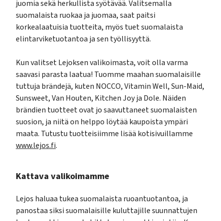
juomia sekä herkullista syötävää. Valitsemalla
suomalaista ruokaa ja juomaa, saat paitsi
korkealaatuisia tuotteita, myös tuet suomalaista
elintarviketuotantoa ja sen työllisyyttä.
Kun valitset Lejoksen valikoimasta, voit olla varma
saavasi parasta laatua! Tuomme maahan suomalaisille
tuttuja brändejä, kuten NOCCO, Vitamin Well, Sun-Maid,
Sunsweet, Van Houten, Kitchen Joy ja Dole. Näiden
brändien tuotteet ovat jo saavuttaneet suomalaisten
suosion, ja niitä on helppo löytää kaupoista ympäri
maata. Tutustu tuotteisiimme lisää kotisivuillamme
www.lejos.fi
.
Kattava valikoimamme
Lejos haluaa tukea suomalaista ruoantuotantoa, ja
panostaa siksi suomalaisille kuluttajille suunnattujen