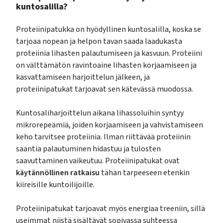
kuntosalilla?
Proteiinipatukka on hyödyllinen kuntosalilla, koska se
tarjoaa nopean ja helpon tavan saada laadukasta
proteiinia lihasten palautumiseen ja kasvuun. Proteiini
on välttämätön ravintoaine lihasten korjaamiseen ja
kasvattamiseen harjoittelun jälkeen, ja
proteiinipatukat tarjoavat sen kätevässä muodossa.
Kuntosaliharjoittelun aikana lihassoluihin syntyy
mikrorepeämiä, joiden korjaamiseen ja vahvistamiseen
keho tarvitsee proteiinia. Ilman riittävää proteiinin
saantia palautuminen hidastuu ja tulosten
saavuttaminen vaikeutuu. Proteiinipatukat ovat
käytännöllinen ratkaisu
tähän tarpeeseen etenkin
kiireisille kuntoilijoille.
Proteiinipatukat tarjoavat myös energiaa treeniin, sillä
useimmat niistä sisältävät sopivassa suhteessa