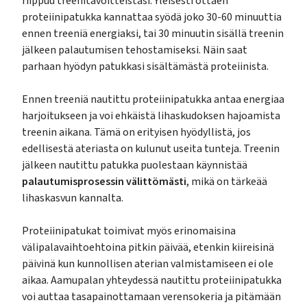
riippuu treenitavoitteistasi. Yleisesti ottaen
proteiinipatukka kannattaa syödä joko 30-60 minuuttia
ennen treeniä energiaksi, tai 30 minuutin sisällä treenin
jälkeen palautumisen tehostamiseksi. Näin saat
parhaan hyödyn patukkasi sisältämästä proteiinista.
Ennen treeniä nautittu proteiinipatukka antaa energiaa
harjoitukseen ja voi ehkäistä lihaskudoksen hajoamista
treenin aikana. Tämä on erityisen hyödyllistä, jos
edellisestä ateriasta on kulunut useita tunteja. Treenin
jälkeen nautittu patukka puolestaan käynnistää
palautumisprosessin välittömästi
, mikä on tärkeää
lihaskasvun kannalta.
Proteiinipatukat toimivat myös erinomaisina
välipalavaihtoehtoina pitkin päivää, etenkin kiireisinä
päivinä kun kunnollisen aterian valmistamiseen ei ole
aikaa. Aamupalan yhteydessä nautittu proteiinipatukka
voi auttaa tasapainottamaan verensokeria ja pitämään