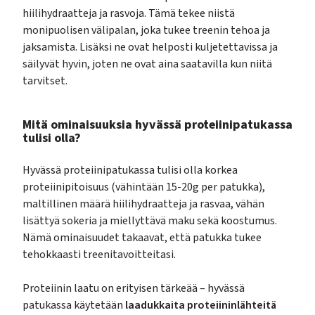
hiilihydraatteja ja rasvoja. Tämä tekee niistä
monipuolisen välipalan, joka tukee treenin tehoa ja
jaksamista. Lisäksi ne ovat helposti kuljetettavissa ja
säilyvät hyvin, joten ne ovat aina saatavilla kun niitä
tarvitset.
Mitä ominaisuuksia hyvässä proteiinipatukassa
tulisi olla?
Hyvässä proteiinipatukassa tulisi olla korkea
proteiinipitoisuus (vähintään 15-20g per patukka),
maltillinen määrä hiilihydraatteja ja rasvaa, vähän
lisättyä sokeria ja miellyttävä maku sekä koostumus.
Nämä ominaisuudet takaavat, että patukka tukee
tehokkaasti treenitavoitteitasi.
Proteiinin laatu on erityisen tärkeää – hyvässä
patukassa käytetään
laadukkaita proteiininlähteitä