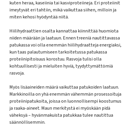
kuten heraa, kaseiinia tai kasviproteiineja. Eri proteiinit
imeytyvät eri tahtiin, mikä vaikuttaa siihen, milloin ja
miten kehosi hyödyntää niitä.
Hiilihydraattien osalta kannattaa kiinnittää huomiota
niiden määrään ja laatuun. Ennen treeniä nautittavassa
patukassa voi olla enemmän hiilihydraatteja energiaksi,
kun taas palautumiseen tarkoitetussa patukassa
proteiinipitoisuus korostuu. Rasvoja tulisi olla
kohtuullisesti ja mieluiten hyviä, tyydyttymättömiä
rasvoja.
Myös lisäaineiden määrä vaikuttaa patukoiden laatuun.
Markkinoilla on yhä enemmän vähemmän prosessoituja
proteiinipatukoita, joissa on luonnollisempi koostumus
ja raaka-aineet. Maun merkitystä ei myöskään pidä
väheksyä – hyvänmakuista patukkaa tulee nautittua
säännöllisemmin.