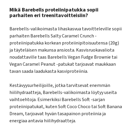
Mikä Barebells proteiinipatukka sopii
parhaiten eri treenitavoitteisiin?
Barebells-valikoimasta lihaskasvua tavoitteleville sopii
parhaiten Barebells Salty Caramel Crunch -
proteiinipatukka korkean proteiinipitoisuutensa (20g)
ja täyteläisen makunsa ansiosta. Kasvisruokavaliota
noudattaville taas Barebells Vegan Fudge Brownie tai
Vegan Caramel Peanut -patukat tarjoavat maukkaan
tavan saada laadukasta kasviproteiinia.
Kestävyysurheilijoille, jotka tarvitsevat enemmän
hiilihydraatteja, Barebells-valikoimasta löytyy useita
vaihtoehtoja. Esimerkiksi Barebells Soft -sarjan
proteiinipatukat, kuten Soft Coco Choco tai Soft Banana
Dream, tarjoavat hyvän tasapainon proteiinia ja
energiaa antavia hiilihydraatteja.