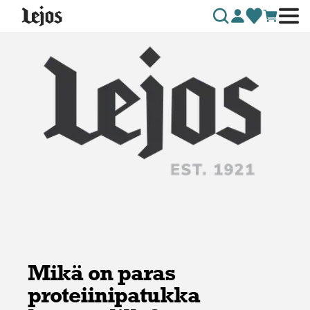
Siirry sisältöön
Mikä on paras
proteiinipatukka