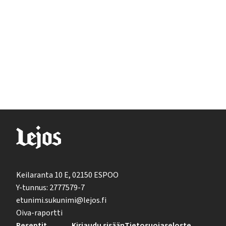
Keilaranta 10 E, 02150 ESPOO
Y-tunnus: 2777579-7
etunimi.sukunimi@lejos.fi
Oiva-raportti
Reseptit
Kirjaudu sisään
Tietosuojaseloste