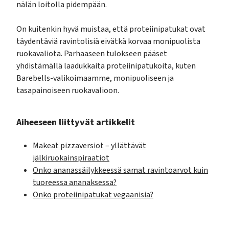
nälän loitolla pidempään.
On kuitenkin hyvä muistaa, että proteiinipatukat ovat
täydentäviä ravintolisiä eivätkä korvaa monipuolista
ruokavaliota. Parhaaseen tulokseen pääset
yhdistämällä laadukkaita proteiinipatukoita, kuten
Barebells-valikoimaamme, monipuoliseen ja
tasapainoiseen ruokavalioon.
Aiheeseen liittyvät artikkelit
Makeat pizzaversiot – yllättävät
jälkiruokainspiraatiot
Onko ananassäilykkeessä samat ravintoarvot kuin
tuoreessa ananaksessa?
Onko proteiinipatukat vegaanisia?