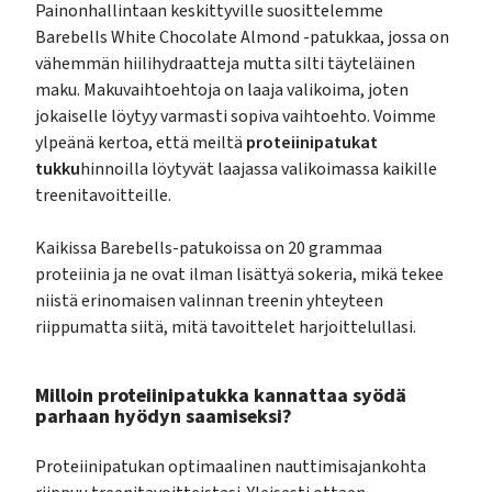
Painonhallintaan keskittyville suosittelemme
Barebells White Chocolate Almond -patukkaa, jossa on
vähemmän hiilihydraatteja mutta silti täyteläinen
maku. Makuvaihtoehtoja on laaja valikoima, joten
jokaiselle löytyy varmasti sopiva vaihtoehto. Voimme
ylpeänä kertoa, että meiltä
proteiinipatukat
tukku
hinnoilla löytyvät laajassa valikoimassa kaikille
treenitavoitteille.
Kaikissa Barebells-patukoissa on 20 grammaa
proteiinia ja ne ovat ilman lisättyä sokeria, mikä tekee
niistä erinomaisen valinnan treenin yhteyteen
riippumatta siitä, mitä tavoittelet harjoittelullasi.
Milloin proteiinipatukka kannattaa syödä
parhaan hyödyn saamiseksi?
Proteiinipatukan optimaalinen nauttimisajankohta