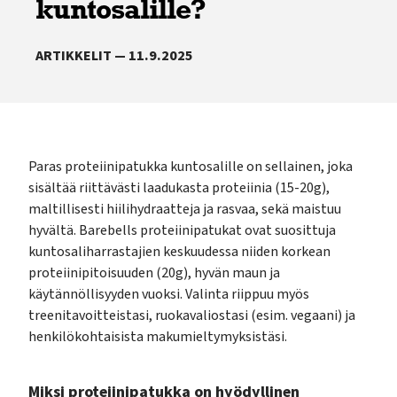
kuntosalille?
ARTIKKELIT — 11.9.2025
Paras proteiinipatukka kuntosalille on sellainen, joka
sisältää riittävästi laadukasta proteiinia (15-20g),
maltillisesti hiilihydraatteja ja rasvaa, sekä maistuu
hyvältä. Barebells proteiinipatukat ovat suosittuja
kuntosaliharrastajien keskuudessa niiden korkean
proteiinipitoisuuden (20g), hyvän maun ja
käytännöllisyyden vuoksi. Valinta riippuu myös
treenitavoitteistasi, ruokavaliostasi (esim. vegaani) ja
henkilökohtaisista makumieltymyksistäsi.
Miksi proteiinipatukka on hyödyllinen