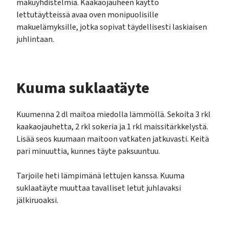
makuyhdistelmiä. Kaakaojauheen käyttö
lettutäytteissä avaa oven monipuolisille
makuelämyksille, jotka sopivat täydellisesti laskiaisen
juhlintaan.
Kuuma suklaatäyte
Kuumenna 2 dl maitoa miedolla lämmöllä. Sekoita 3 rkl
kaakaojauhetta, 2 rkl sokeria ja 1 rkl maissitärkkelystä.
Lisää seos kuumaan maitoon vatkaten jatkuvasti. Keitä
pari minuuttia, kunnes täyte paksuuntuu.
Tarjoile heti lämpimänä lettujen kanssa. Kuuma
suklaatäyte muuttaa tavalliset letut juhlavaksi
jälkiruoaksi.