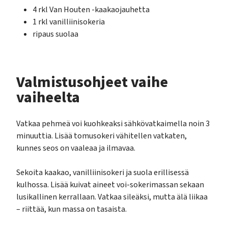
4 rkl Van Houten -kaakaojauhetta
1 rkl vanilliinisokeria
ripaus suolaa
Valmistusohjeet vaihe
vaiheelta
Vatkaa pehmeä voi kuohkeaksi sähkövatkaimella noin 3
minuuttia. Lisää tomusokeri vähitellen vatkaten,
kunnes seos on vaaleaa ja ilmavaa.
Sekoita kaakao, vanilliinisokeri ja suola erillisessä
kulhossa. Lisää kuivat aineet voi-sokerimassan sekaan
lusikallinen kerrallaan. Vatkaa sileäksi, mutta älä liikaa
– riittää, kun massa on tasaista.