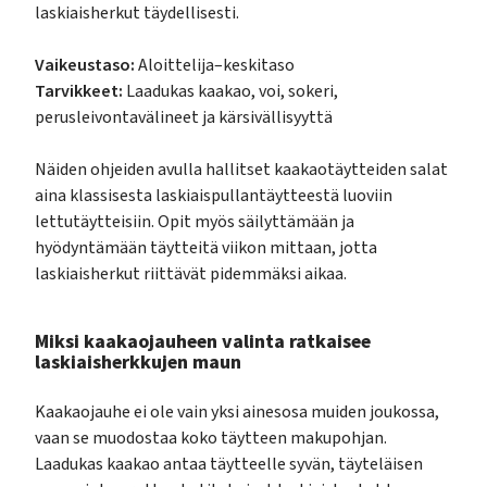
laskiaisherkut täydellisesti.
Vaikeustaso:
Aloittelija–keskitaso
Tarvikkeet:
Laadukas kaakao, voi, sokeri,
perusleivontavälineet ja kärsivällisyyttä
Näiden ohjeiden avulla hallitset kaakaotäytteiden salat
aina klassisesta laskiaispullantäytteestä luoviin
lettutäytteisiin. Opit myös säilyttämään ja
hyödyntämään täytteitä viikon mittaan, jotta
laskiaisherkut riittävät pidemmäksi aikaa.
Miksi kaakaojauheen valinta ratkaisee
laskiaisherkkujen maun
Kaakaojauhe ei ole vain yksi ainesosa muiden joukossa,
vaan se muodostaa koko täytteen makupohjan.
Laadukas kaakao antaa täytteelle syvän, täyteläisen