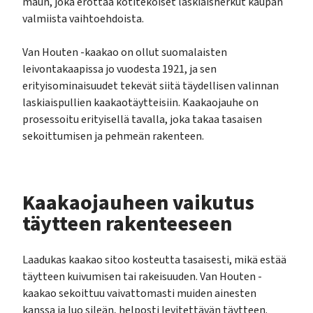
maun, joka erottaa kotitekoiset laskiaisherkut kaupan
valmiista vaihtoehdoista.
Van Houten -kaakao on ollut suomalaisten
leivontakaapissa jo vuodesta 1921, ja sen
erityisominaisuudet tekevät siitä täydellisen valinnan
laskiaispullien kaakaotäytteisiin. Kaakaojauhe on
prosessoitu erityisellä tavalla, joka takaa tasaisen
sekoittumisen ja pehmeän rakenteen.
Kaakaojauheen vaikutus
täytteen rakenteeseen
Laadukas kaakao sitoo kosteutta tasaisesti, mikä estää
täytteen kuivumisen tai rakeisuuden. Van Houten -
kaakao sekoittuu vaivattomasti muiden ainesten
kanssa ja luo sileän, helposti levitettävän täytteen.