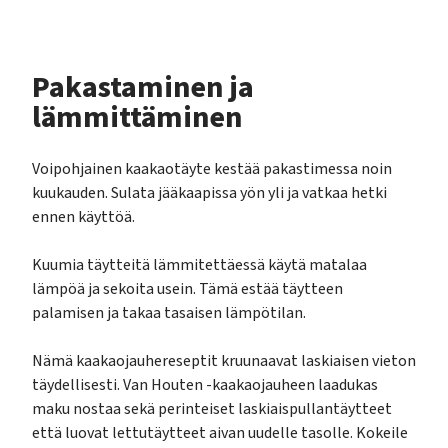
Pakastaminen ja
lämmittäminen
Voipohjainen kaakaotäyte kestää pakastimessa noin
kuukauden. Sulata jääkaapissa yön yli ja vatkaa hetki
ennen käyttöä.
Kuumia täytteitä lämmitettäessä käytä matalaa
lämpöä ja sekoita usein. Tämä estää täytteen
palamisen ja takaa tasaisen lämpötilan.
Nämä kaakaojauhereseptit kruunaavat laskiaisen vieton
täydellisesti. Van Houten -kaakaojauheen laadukas
maku nostaa sekä perinteiset laskiaispullantäytteet
että luovat lettutäytteet aivan uudelle tasolle. Kokeile