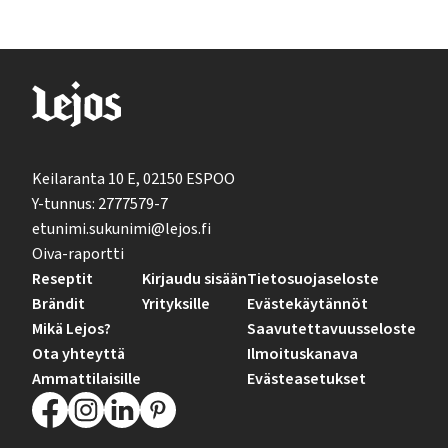
Keilaranta 10 E, 02150 ESPOO
Y-tunnus: 2777579-7
etunimi.sukunimi@lejos.fi
Oiva-raportti
Reseptit
Kirjaudu sisään
Tietosuojaseloste
Brändit
Yrityksille
Evästekäytännöt
Mikä Lejos?
Saavutettavuusseloste
Ota yhteyttä
Ilmoituskanava
Ammattilaisille
Evästeasetukset