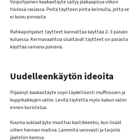
Voipohjainen kaakaotäyte säilyy jääkaapissa viikon
tiiviissä rasiassa. Peitä täytteen pinta kelmulla, jotta se
ei kuivu pinnasta.
Rahkapohjaiset täytteet kannattaa käyttää 2–3 päivän
kuluessa. Kermavaahtoa sisältävät täytteet on parasta
käyttää samana päivänä.
Uudelleenkäytön ideoita
Ylijäänyt kaakaotäyte sopii täydellisesti muffinssien ja
kuppikakkujen väliin. Levitä täytettä myös kakun väliin
ennen koristelua.
Kuuma suklaatäyte muuttuu kastikkeeksi, kun lisäät
siihen hieman maitoa. Lämmitä varovasti ja tarjoile
jäätelön kanssa.