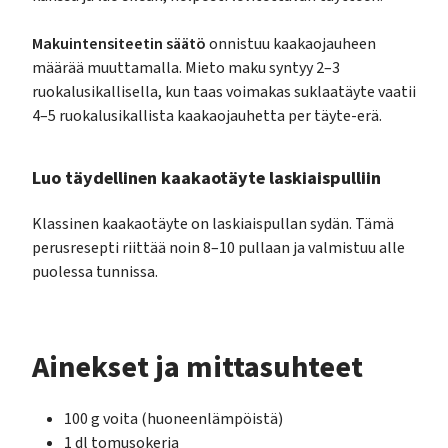
Makuintensiteetin säätö
onnistuu kaakaojauheen
määrää muuttamalla. Mieto maku syntyy 2–3
ruokalusikallisella, kun taas voimakas suklaatäyte vaatii
4–5 ruokalusikallista kaakaojauhetta per täyte-erä.
Luo täydellinen kaakaotäyte laskiaispulliin
Klassinen kaakaotäyte on laskiaispullan sydän. Tämä
perusresepti riittää noin 8–10 pullaan ja valmistuu alle
puolessa tunnissa.
Ainekset ja mittasuhteet
100 g voita (huoneenlämpöistä)
1 dl tomusokeria