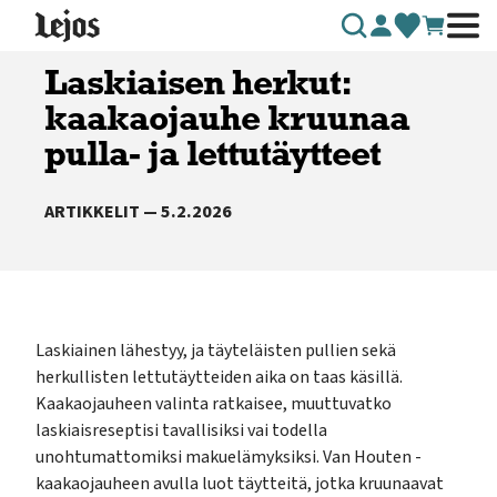
Siirry sisältöön
Laskiaisen herkut:
kaakaojauhe kruunaa
pulla- ja lettutäytteet
ARTIKKELIT — 5.2.2026
Laskiainen lähestyy, ja täyteläisten pullien sekä
herkullisten lettutäytteiden aika on taas käsillä.
Kaakaojauheen valinta ratkaisee, muuttuvatko
laskiaisreseptisi tavallisiksi vai todella
unohtumattomiksi makuelämyksiksi. Van Houten -
kaakaojauheen avulla luot täytteitä, jotka kruunaavat