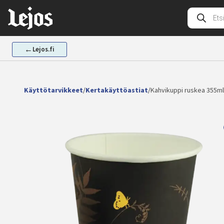
Siirry
Tuotehak
sisältöön
←
Lejos.fi
Käyttötarvikkeet
/
Kertakäyttöastiat
/
Kahvikuppi ruskea 355m