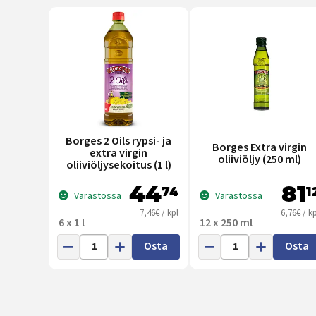
Borges 2 Oils rypsi- ja
Borges Extra virgin
extra virgin
oliiviöljy (250 ml)
oliiviöljysekoitus (1 l)
44
81
74
1
Varastossa
Varastossa
7,46€ / kpl
6,76€ / kp
6 x 1 l
12 x 250 ml
Osta
Osta