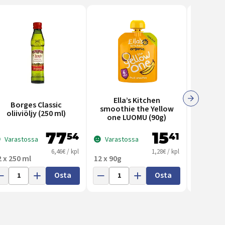
Ella’s Kitchen
Borges Classic
Bor
smoothie the Yellow
oliiviöljy (250 ml)
oliiv
one LUOMU (90g)
77
15
54
41
Varastossa
Varastossa
Varas
6,46€ / kpl
1,28€ / kpl
2 x 250 ml
12 x 90g
6 x 500 m
Osta
Osta