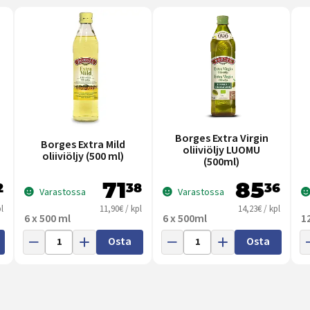
Borges Extra Virgin
Borges Extra Mild
oliiviöljy LUOMU
oliiviöljy (500 ml)
(500ml)
71
85
2
38
36
Varastossa
Varastossa
l
11,90€ / kpl
14,23€ / kpl
6 x 500 ml
6 x 500ml
1
Osta
Osta