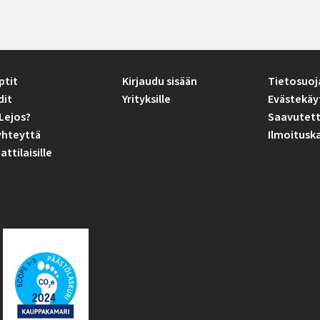
ptit
Kirjaudu sisään
Tietosuoj
dit
Yrityksille
Evästekäy
Lejos?
Saavutett
yhteyttä
Ilmoitusk
tilaisille