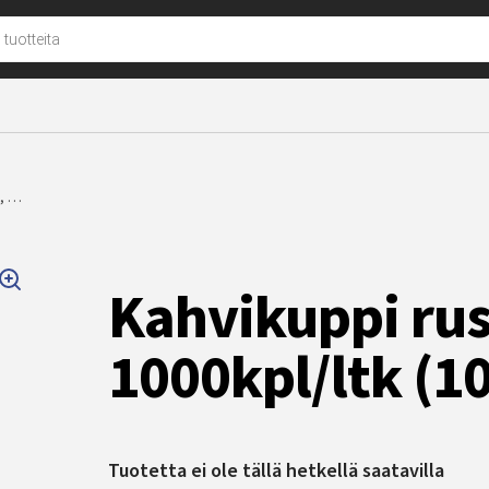
u
l, …
Kahvikuppi ru
1000kpl/ltk (10
Tuotetta ei ole tällä hetkellä saatavilla