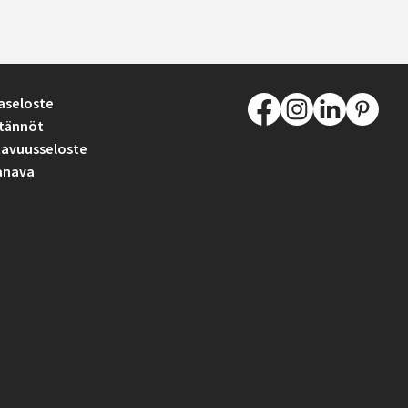
aseloste
tännöt
avuusseloste
anava