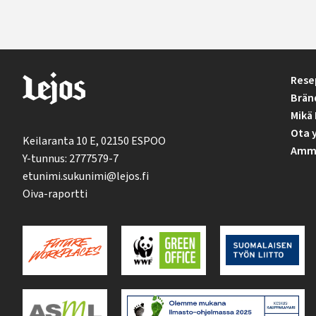
Rese
Brän
Mikä 
Ota 
Keilaranta 10 E, 02150 ESPOO
Ammat
Y-tunnus: 2777579-7
etunimi.sukunimi@lejos.fi
Oiva-raportti