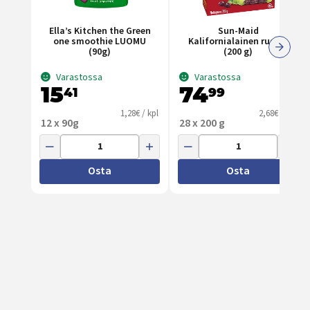
Ella’s Kitchen the Green
Sun-Maid
one smoothie LUOMU
Kalifornialainen rusina
(90g)
(200 g)
Varastossa
Varastossa
15
74
41
99
1,28€ / kpl
2,68€ / kpl
12 x 90g
28 x 200 g
Osta
Osta