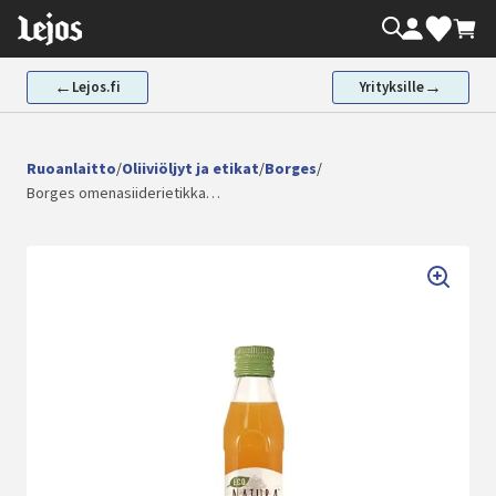
Siirry
Oma tili
Valikoima
Ostos
sisältöön
←
→
Lejos.fi
Yrityksille
Ruoanlaitto
/
Oliiviöljyt ja etikat
/
Borges
/
Borges omenasiiderietikka…