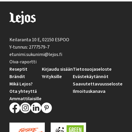
Keilaranta 10 E, 02150 ESPOO
Y-tunnus: 2777579-7
etunimi.sukunimi@lejos.fi
Oiva-raportti
Reseptit
Kirjaudu sisään
Tietosuojaseloste
Brändit
Yrityksille
Evästekäytännöt
Mikä Lejos?
Saavutettavuusseloste
Ota yhteyttä
Ilmoituskanava
Ammattilaisille