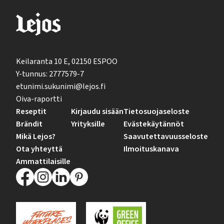
Keilaranta 10 E, 02150 ESPOO
Y-tunnus: 2777579-7
etunimi.sukunimi@lejos.fi
Oiva-raportti
Reseptit
Kirjaudu sisään
Tietosuojaseloste
Brändit
Yrityksille
Evästekäytännöt
Mikä Lejos?
Saavutettavuusseloste
Ota yhteyttä
Ilmoituskanava
Ammattilaisille