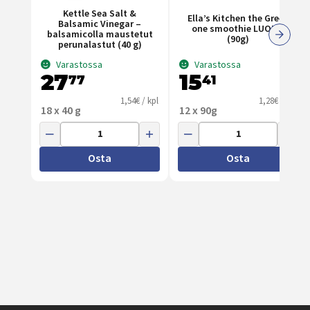
Kettle Sea Salt &
Ella’s Kitchen the Green
Balsamic Vinegar –
one smoothie LUOMU
balsamicolla maustetut
(90g)
perunalastut (40 g)
Varastossa
Varastossa
27
15
77
41
1,54€ / kpl
1,28€ / kpl
18 x 40 g
12 x 90g
Osta
Osta