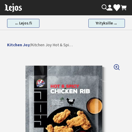
Siirry
Oma tili
Valikoima
Ostos
sisältöön
←
→
Lejos.fi
Yrityksille
Kitchen Joy
/
Kitchen Joy Hot & Spi…