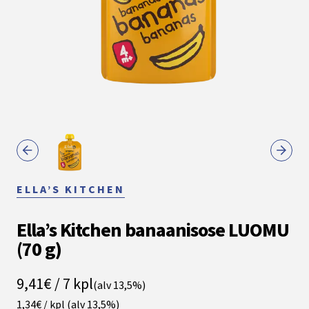
ELLA’S KITCHEN
Ella’s Kitchen banaanisose LUOMU
(70 g)
9,41€ / 7 kpl
(alv 13,5%)
1,34€ / kpl
(alv 13,5%)