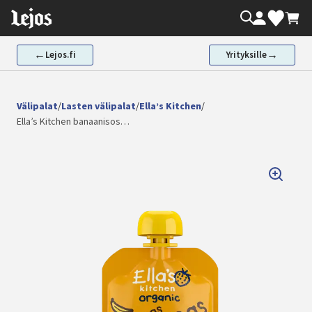
Siirry
Oma tili
Valikoima
Ostos
sisältöön
←
→
Lejos.fi
Yrityksille
Välipalat
/
Lasten välipalat
/
Ella’s Kitchen
/
Ella’s Kitchen banaanisos…