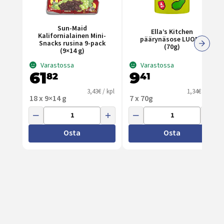
Sun-Maid
Ella’s Kitchen
Kalifornialainen Mini-
päärynäsose LUOMU
Snacks rusina 9-pack
(70g)
(9×14 g)
Varastossa
Varastossa
61
9
82
41
3,43€ / kpl
1,34€ / kpl
18 x 9×14 g
7 x 70g
Osta
Osta