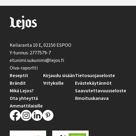
Keilaranta 10 E, 02150 ESPOO
Y-tunnus: 2777579-7
etunimi.sukunimi@lejos.fi
Oiva-raportti
Reseptit
Kirjaudu sisään
Tietosuojaseloste
Brändit
Yrityksille
Evästekäytännöt
Mikä Lejos?
Saavutettavuusseloste
Ota yhteyttä
Ilmoituskanava
Ammattilaisille