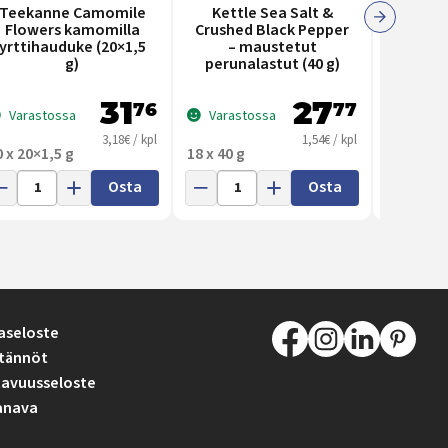
Teekanne Camomile
Kettle Sea Salt &
Ell
Flowers kamomilla
Crushed Black Pepper
smooth
yrttihauduke (20×1,5
– maustetut
one 
g)
perunalastut (40 g)
31
27
76
77
Varastossa
Varastossa
Varas
3,18€ / kpl
1,54€ / kpl
0 x 20×1,5 g
18 x 40 g
12 x 90g
Osta
Osta
aseloste
tännöt
avuusseloste
anava