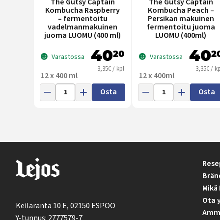
The Gutsy Captain
The Gutsy Captain
Kombucha Raspberry
Kombucha Peach –
– fermentoitu
Persikan makuinen
vadelmanmakuinen
fermentoitu juoma
juoma LUOMU (400 ml)
LUOMU (400ml)
40
40
20
2
Varastossa
Varastossa
3,35€ / kpl
3,35€ / kp
12 x 400 ml
12 x 400ml
Osta
Osta
Rese
Brän
Mikä 
Ota 
Keilaranta 10 E, 02150 ESPOO
Ammat
Y-tunnus: 2777579-7