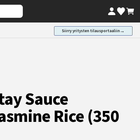
Oma tili
Ostosk
Valikoimaki
→
Siirry yritysten tilausportaaliin
tay Sauce
asmine Rice (350