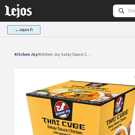
Siirry
Tuotehak
sisältöön
←
Lejos.fi
Kitchen Joy
/
Kitchen Joy Satay Sauce C…