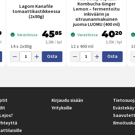
Kombucha Ginger
Lagom Kanafile
Lemon – fermentoitu
tomaattikastikkeessa
inkiväärin ja
(2x80g)
sitruunanmakuinen
juoma LUOMU (400 ml)
45
40
0
85
20
Varastossa
Varastossa
l
3,28€ / kpl
3,35€ / kpl
14 x 2x80g
12 x 400 ml
1
Osta
Osta
ptit
Kirjaudu sisään
Tietosuoj
dit
Yrityksille
Evästekäy
Lejos?
Saavutett
yhteyttä
Ilmoitusk
tilaisille