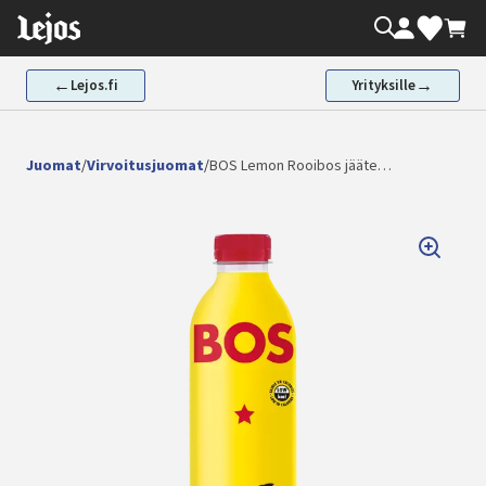
Siirry
Oma tili
Valikoima
Ostos
sisältöön
←
→
Lejos.fi
Yrityksille
Juomat
/
Virvoitusjuomat
/
BOS Lemon Rooibos jääte…