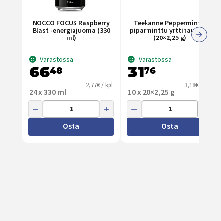
NOCCO FOCUS Raspberry
Teekanne Peppermint –
Blast -energiajuoma (330
piparminttu yrttihauduke
ml)
(20×2,25 g)
Varastossa
Varastossa
66
31
48
76
2,77€ / kpl
3,18€ / kpl
24 x 330 ml
10 x 20×2,25 g
Osta
Osta