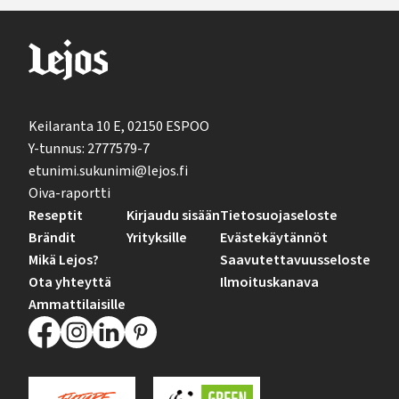
Keilaranta 10 E, 02150 ESPOO
Y-tunnus: 2777579-7
etunimi.sukunimi@lejos.fi
Oiva-raportti
Reseptit
Kirjaudu sisään
Tietosuojaseloste
Brändit
Yrityksille
Evästekäytännöt
Mikä Lejos?
Saavutettavuusseloste
Ota yhteyttä
Ilmoituskanava
Ammattilaisille