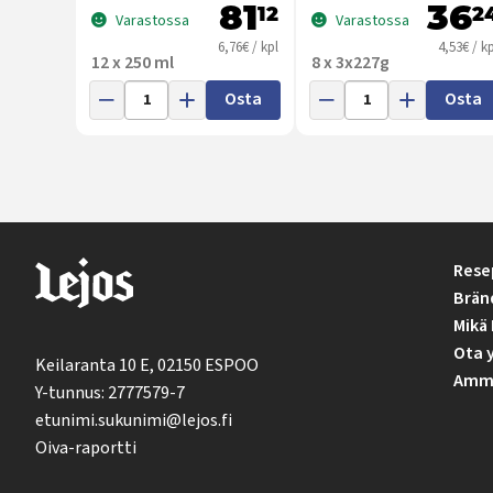
81
36
12
2
Varastossa
Varastossa
6,76€ / kpl
4,53€ / kp
12 x 250 ml
8 x 3x227g
Osta
Osta
Rese
Brän
Mikä 
Ota 
Keilaranta 10 E, 02150 ESPOO
Ammat
Y-tunnus: 2777579-7
etunimi.sukunimi@lejos.fi
Oiva-raportti