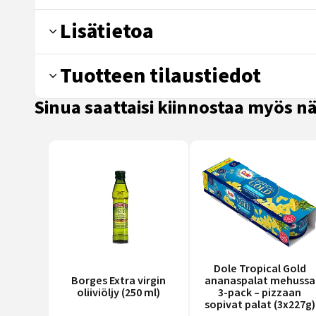
Lisätietoa
Tuotteen tilaustiedot
Sinua saattaisi kiinnostaa myös 
Dole Tropical Gold
Borges Extra virgin
ananaspalat mehussa
oliiviöljy (250 ml)
3-pack – pizzaan
sopivat palat (3x227g)