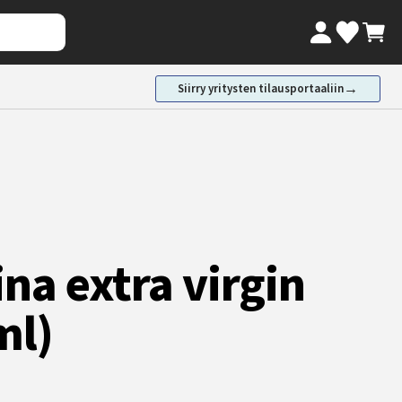
Oma tili
Ostosk
Valikoimaki
→
Siirry yritysten tilausportaaliin
na extra virgin
ml)