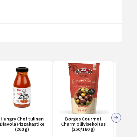
Hungry Chef tulinen
Borges Gourmet
Sunswe
Diavola Pizzakastike
Charm oliivisekoitus
luumut
(260 g)
(350/160 g)