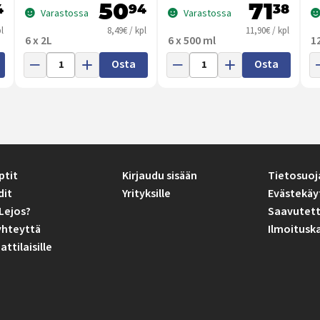
50
71
4
94
38
Varastossa
Varastossa
l
8,49€ / kpl
11,90€ / kpl
6 x 2L
6 x 500 ml
1
Osta
Osta
ptit
Kirjaudu sisään
Tietosuoj
dit
Yrityksille
Evästekäy
Lejos?
Saavutett
yhteyttä
Ilmoitusk
tilaisille