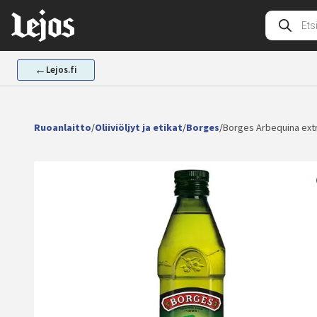
Siirry
Tuotehak
sisältöön
←
Lejos.fi
Ruoanlaitto
/
Oliiviöljyt ja etikat
/
Borges
/
Borges Arbequina ext