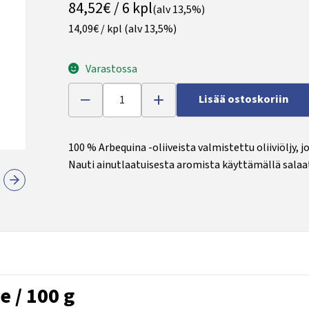
84,52€ / 6 kpl
(alv 13,5%)
14,09€ / kpl
(alv 13,5%)
Varastossa
Lisää ostoskoriin
100 % Arbequina -oliiveista valmistettu oliiviöljy,
Nauti ainutlaatuisesta aromista käyttämällä salaat
e / 100 g