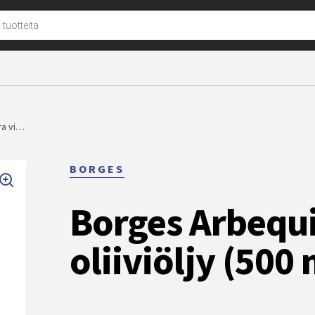
u
ra vi…
BORGES
Borges Arbequi
oliiviöljy (500 